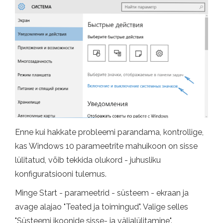
Enne kui hakkate probleemi parandama, kontrollige,
kas Windows 10 parameetrite mahuikoon on sisse
lülitatud, võib tekkida olukord - juhusliku
konfiguratsiooni tulemus.
Minge Start - parameetrid - süsteem - ekraan ja
avage alajao "Teated ja toimingud". Valige selles
"Süsteemi ikoonide sisse- ja väljalülitamine".