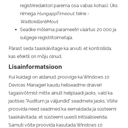
registriredaktori parema osa vabas kohas). Üks
nimega
HungappTimeout
, teine -
WaittokillantiMout
.
Seadke mõlema parameetri väärtus 20 000 ja
sulgege registritoimetaja.
Pärast seda taaskäivitage ka arvuti, et kontrollida,
kas efektil on mõju olnud.
Lisainformatsioon
Kui kuidagi on aidanud, proovige ka Windows 10
Devices Manageri kaudu heliseadme draiveri
tagasivõtmist mitte ainult heliplaadi jaoks, vaid ka
jaotises "Auditum ja väljundid" seadmete jaoks. Võite
proovida need seadmed ka eemaldada ja süsteemi
taaskäivitada, et süsteemi uuesti initsialiseerida.
Samuti võite proovida kasutada Windows 10