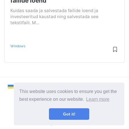
failide loend
Kuidas saada ja salvestada failide loend ja
investeeritud kaustad ning salvestada see
tekstifaili. M...
Windows
This website uses cookies to ensure you get the
best experience on our website.
Learn more
2026 ©
Remontcompa
Got it!
Kõik kategooriad
Sait arvutite ja operatsioonisüsteemide kohta