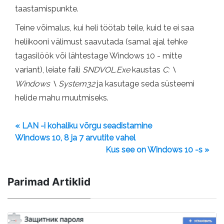
taastamispunkte.
Teine võimalus, kui heli töötab teile, kuid te ei saa
heliikooni välimust saavutada (samal ajal tehke
tagasilöök või lähtestage Windows 10 - mitte
variant), leiate faili
SNDVOL.Exe
kaustas
C: \
Windows \ System32
ja kasutage seda süsteemi
helide mahu muutmiseks.
« LAN -i kohaliku võrgu seadistamine
Windows 10, 8 ja 7 arvutite vahel
Kus see on Windows 10 -s »
Parimad Artiklid