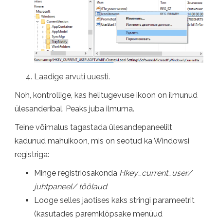
Laadige arvuti uuesti.
Noh, kontrollige, kas helitugevuse ikoon on ilmunud
ülesanderibal. Peaks juba ilmuma.
Teine võimalus tagastada ülesandepaneelilt
kadunud mahuikoon, mis on seotud ka Windowsi
registriga:
Minge registriosakonda
Hkey_current_user/
juhtpaneel/ töölaud
Looge selles jaotises kaks stringi parameetrit
(kasutades paremklõpsake menüüd