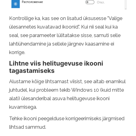
Kontrollige ka, kas see on lisatud üksusesse "Valige
ülesannetes kuvatavad ikoonid". Kui nii seal kui ka
seal, see parameeter lülitatakse sisse, samuti selle
lahtiühendamine ja sellele järgnev kaasamine ei
korrige.
Lihtne viis helitugevuse ikooni
tagastamiseks
Alustame kõige lihtsamast viisist, see aitab enamikul
juhtudel, kui probleem tekib Windows 10 (kuid mitte
alati) ülesanderibal asuva helitugevuse ikooni
kuvamisega.
Tehke ikooni peegelduse korrigeerimiseks järgmised
lihtsad sammud.