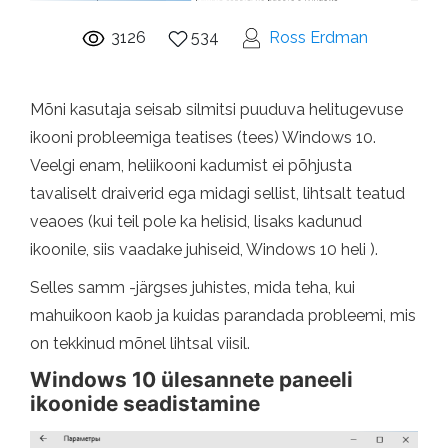
3126
534
Ross Erdman
Mõni kasutaja seisab silmitsi puuduva helitugevuse
ikooni probleemiga teatises (tees) Windows 10.
Veelgi enam, heliikooni kadumist ei põhjusta
tavaliselt draiverid ega midagi sellist, lihtsalt teatud
veaoes (kui teil pole ka helisid, lisaks kadunud
ikoonile, siis vaadake juhiseid, Windows 10 heli ).
Selles samm -järgses juhistes, mida teha, kui
mahuikoon kaob ja kuidas parandada probleemi, mis
on tekkinud mõnel lihtsal viisil.
Windows 10 ülesannete paneeli
ikoonide seadistamine