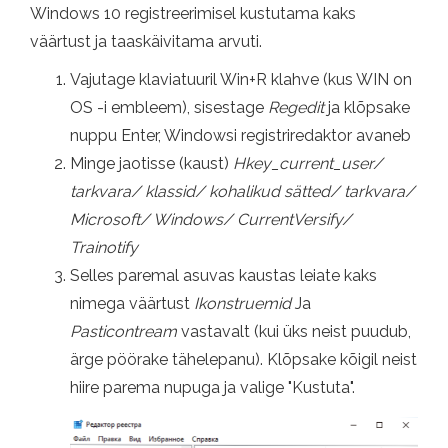
Windows 10 registreerimisel kustutama kaks
väärtust ja taaskäivitama arvuti.
Vajutage klaviatuuril Win+R klahve (kus WIN on
OS -i embleem), sisestage
Regedit
ja klõpsake
nuppu Enter, Windowsi registriredaktor avaneb
Minge jaotisse (kaust)
Hkey_current_user/
tarkvara/ klassid/ kohalikud sätted/ tarkvara/
Microsoft/ Windows/ CurrentVersify/
Trainotify
Selles paremal asuvas kaustas leiate kaks
nimega väärtust
Ikonstruemid
Ja
Pasticontream
vastavalt (kui üks neist puudub,
ärge pöörake tähelepanu). Klõpsake kõigil neist
hiire parema nupuga ja valige "Kustuta".