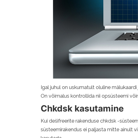
Igal juhul on uskumatult oluline mälukaardi
On võimalus kontrollida nii opsüsteemi võim
Chkdsk kasutamine
Kui dešifreerite rakenduse chkdsk -süsteem
süsteemirakendus ei paljasta mitte ainult vi