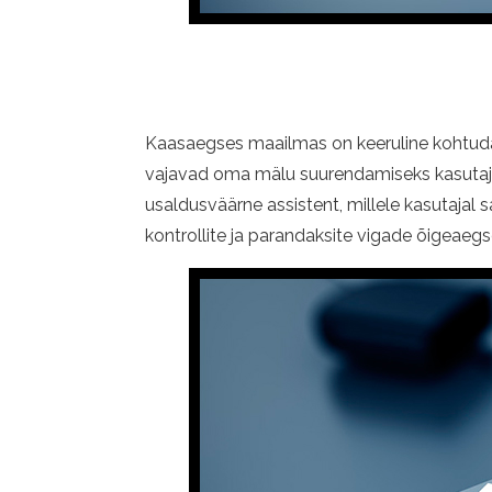
Kaasaegses maailmas on keeruline kohtuda 
vajavad oma mälu suurendamiseks kasutajaid
usaldusväärne assistent, millele kasutajal 
kontrollite ja parandaksite vigade õigeaegs