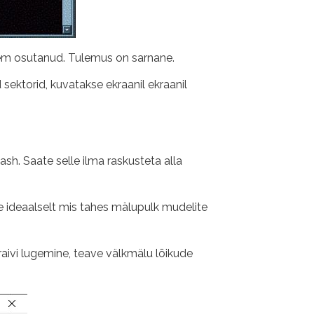
arem osutanud. Tulemus on sarnane.
ektorid, kuvatakse ekraanil ekraanil
sh. Saate selle ilma raskusteta alla
e ideaalselt mis tahes mälupulk mudelite
aivi lugemine, teave välkmälu lõikude