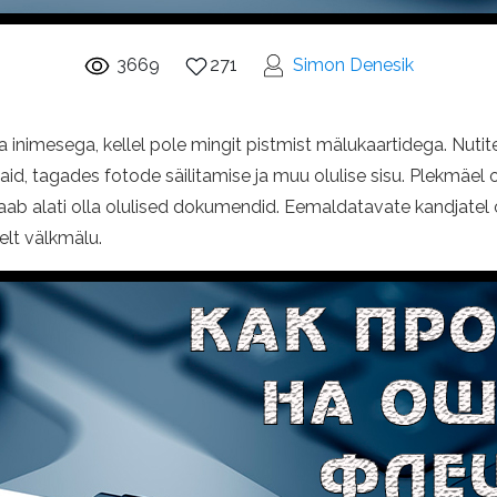
3669
271
Simon Denesik
inimesega, kellel pole mingit pistmist mälukaartidega. Nuti
, tagades fotode säilitamise ja muu olulise sisu. Plekmäel 
saab alati olla olulised dokumendid. Eemaldatavate kandjatel o
elt välkmälu.