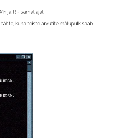
in ja R - samal ajal.
 tähte, kuna teiste arvutite mälupulk saab