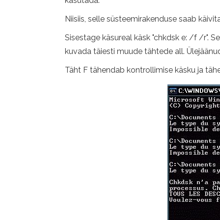
kasutada.
Niisiis, selle süsteemirakenduse saab käivita
Sisestage käsureal käsk "chkdsk e: /f /r". 
kuvada täiesti muude tähtede all. Ülejäänu
Täht F tähendab kontrollimise käsku ja tä