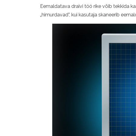
Eemaldatava draivi töö rike võib tekkida k
„himurdavad”, kui kasutaja skaneerib eemal