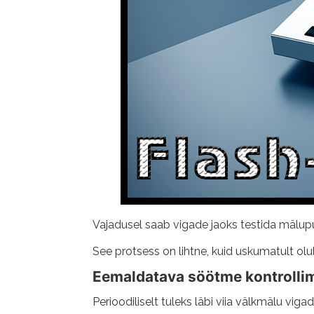
Vajadusel saab vigade jaoks testida mälupu
See protsess on lihtne, kuid uskumatult oluli
Eemaldatava söötme kontrolli
Perioodiliselt tuleks läbi viia välkmälu viga