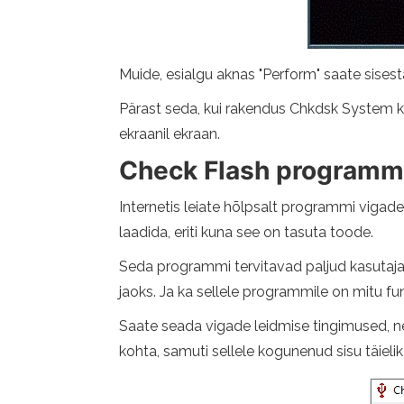
Muide, esialgu aknas "Perform" saate sises
Pärast seda, kui rakendus Chkdsk System ko
ekraanil ekraan.
Check Flash programm
Internetis leiate hõlpsalt programmi vigad
laadida, eriti kuna see on tasuta toode.
Seda programmi tervitavad paljud kasutajad
jaoks. Ja ka sellele programmile on mitu funkt
Saate seada vigade leidmise tingimused, n
kohta, samuti sellele kogunenud sisu täieli