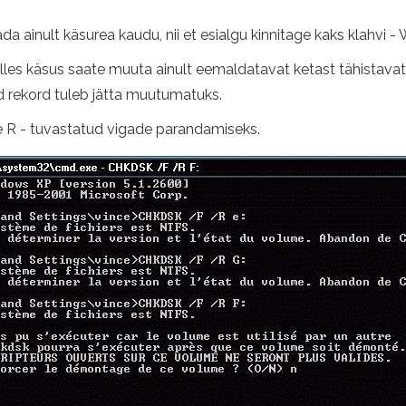
da ainult käsurea kaudu, nii et esialgu kinnitage kaks klahvi - W
Selles käsus saate muuta ainult eemaldatavat ketast tähistavat
d rekord tuleb jätta muutumatuks.
he R - tuvastatud vigade parandamiseks.