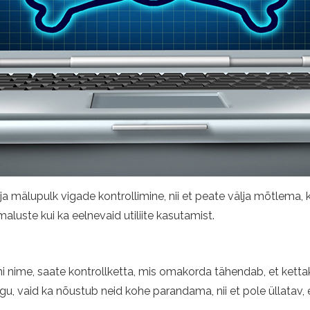
 ja mälupulk vigade kontrollimine, nii et peate välja mõtlema, 
aluste kui ka eelnevaid utiliite kasutamist.
i nime, saate kontrollketta, mis omakorda tähendab, et kettak
gu, vaid ka nõustub neid kohe parandama, nii et pole üllatav, et