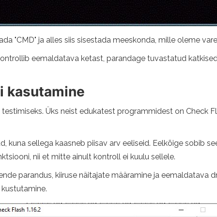
tada "CMD" ja alles siis sisestada meeskonda, mille oleme v
ntrollib eemaldatava ketast, parandage tuvastatud katkised s
i kasutamine
e testimiseks. Üks neist edukatest programmidest on Check Fla
, kuna sellega kaasneb piisav arv eeliseid. Eelkõige sobib se
siooni, nii et mitte ainult kontroll ei kuulu sellele.
ende parandus, kiiruse näitajate määramine ja eemaldatava dr
k kustutamine.