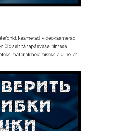
telefonid, kaamerad, videokaamerad
on üldiselt tänapäevase inimese
leks materjali hoidmiseks oluline, et