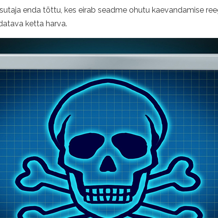
asutaja enda tõttu, kes eirab seadme ohutu kaevandamise reegl
datava ketta harva.