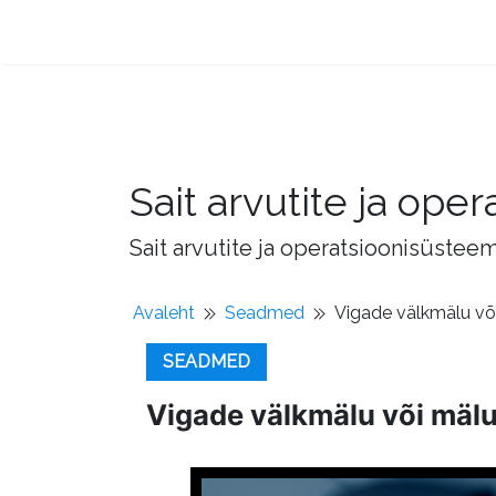
Sait arvutite ja op
Sait arvutite ja operatsioonisüstee
Avaleht
Seadmed
Vigade välkmälu või
SEADMED
Vigade välkmälu või mälu