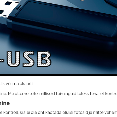
lk või mälukaarti.
ne. Me ütleme teile, milliseid toiminguid tuleks teha, et kontro
mine
de kontroll, siis ei ole oht kaotada olulisi fotosid ja mitte vä