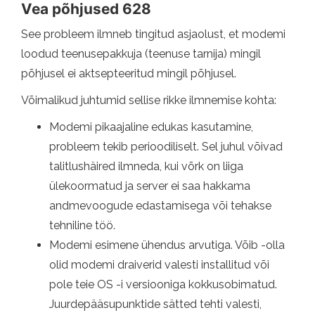
Vea põhjused 628
See probleem ilmneb tingitud asjaolust, et modemi
loodud teenusepakkuja (teenuse tarnija) mingil
põhjusel ei aktsepteeritud mingil põhjusel.
Võimalikud juhtumid sellise rikke ilmnemise kohta:
Modemi pikaajaline edukas kasutamine,
probleem tekib perioodiliselt. Sel juhul võivad
talitlushäired ilmneda, kui võrk on liiga
ülekoormatud ja server ei saa hakkama
andmevoogude edastamisega või tehakse
tehniline töö.
Modemi esimene ühendus arvutiga. Võib -olla
olid modemi draiverid valesti installitud või
pole teie OS -i versiooniga kokkusobimatud.
Juurdepääsupunktide sätted tehti valesti,