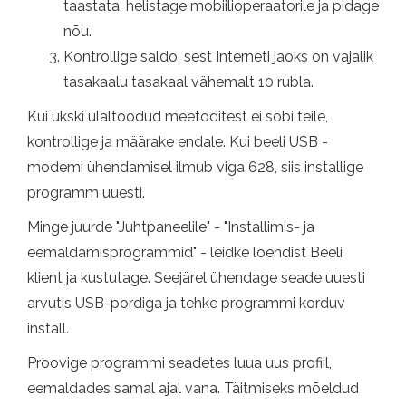
taastata, helistage mobiilioperaatorile ja pidage
nõu.
Kontrollige saldo, sest Interneti jaoks on vajalik
tasakaalu tasakaal vähemalt 10 rubla.
Kui ükski ülaltoodud meetoditest ei sobi teile,
kontrollige ja määrake endale. Kui beeli USB -
modemi ühendamisel ilmub viga 628, siis installige
programm uuesti.
Minge juurde "Juhtpaneelile" - "Installimis- ja
eemaldamisprogrammid" - leidke loendist Beeli
klient ja kustutage. Seejärel ühendage seade uuesti
arvutis USB-pordiga ja tehke programmi korduv
install.
Proovige programmi seadetes luua uus profiil,
eemaldades samal ajal vana. Täitmiseks mõeldud