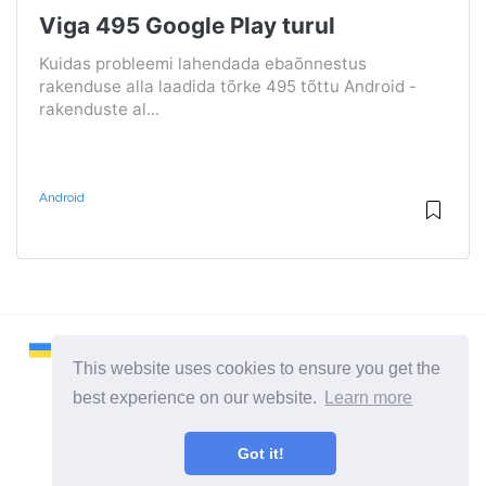
Viga 495 Google Play turul
Kuidas probleemi lahendada ebaõnnestus
rakenduse alla laadida tõrke 495 tõttu Android -
rakenduste al...
Android
This website uses cookies to ensure you get the
best experience on our website.
Learn more
2026 ©
Remontcompa
Got it!
Kõik kategooriad