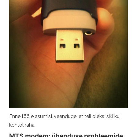
Enne tööle asumist veenduge, et teil oleks isiklikul
kontol raha
MTS modem: ühenduse probleemide