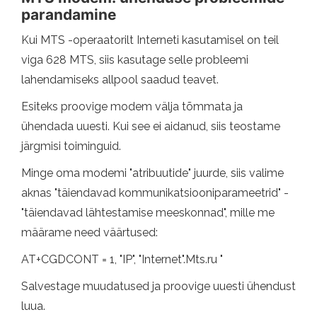
parandamine
Kui MTS -operaatorilt Interneti kasutamisel on teil
viga 628 MTS, siis kasutage selle probleemi
lahendamiseks allpool saadud teavet.
Esiteks proovige modem välja tõmmata ja
ühendada uuesti. Kui see ei aidanud, siis teostame
järgmisi toiminguid.
Minge oma modemi "atribuutide" juurde, siis valime
aknas "täiendavad kommunikatsiooniparameetrid" -
"täiendavad lähtestamise meeskonnad", mille me
määrame need väärtused:
AT+CGDCONT = 1, "IP", "Internet".Mts.ru "
Salvestage muudatused ja proovige uuesti ühendust
luua.