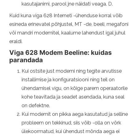
kasutajanimi, parool jne näidati veaga. D.
Kuid kuna viga 628 Interneti -ühenduse korral võib
esineda erinevatel põhjustel, MT -de, beeli, megafoni
või mandri modemitel, kaalume lahendust igal juhul
eraldi.
Viga 628 Modem Beeline: kuidas
parandada
Kui ostsite just modemi ning tegite arvutisse
installimise ja konfiguratsiooni ning teil on
ühendamisel vigu, on kõige parem operaatorile
kohe teavitada ja seadet asendada, kuna seal
on defektne.
Kui modemit on pikka aega kasutatud ja selline
probleem on tekkinud, siis võib -olla on võrk
ülekoormatud, kui ühendust mõnda aega ei