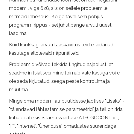
modemil viga 628, siis on sellele probleemile
mitmeid lahendusi. Kõige tavalisem põhjus -
programm rippus - sel juhul pange arvuti uuesti
laadima.
Kuid kui ikkagi arvuti taaskäivitus teid ei aidanud,
kasutage allolevaid näpunäiteid.
Probleemid võivad tekkida tingitud asjaolust, et
seadme initsialiseerimine toimub vale käsuga või ei
ole seda kirjutatud, seega peate kontrollima ja
muutma.
Minge oma modemi atribuutidesse jaotises "Lisaks" -
"täiendavad lähtestamise parameetrid" ja teil on rida,
kuhu peate sisestama väärtuse AT+CGDCONT = 1,
"IP", "Internet". "Ühenduse" omadustes suurendage