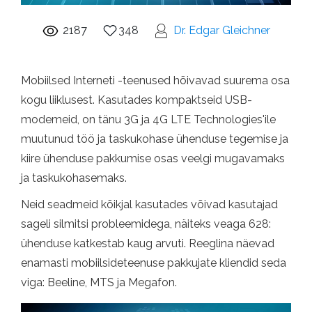
2187
348
Dr. Edgar Gleichner
Mobiilsed Interneti -teenused hõivavad suurema osa
kogu liiklusest. Kasutades kompaktseid USB-
modemeid, on tänu 3G ja 4G LTE Technologies'ile
muutunud töö ja taskukohase ühenduse tegemise ja
kiire ühenduse pakkumise osas veelgi mugavamaks
ja taskukohasemaks.
Neid seadmeid kõikjal kasutades võivad kasutajad
sageli silmitsi probleemidega, näiteks veaga 628:
ühenduse katkestab kaug arvuti. Reeglina näevad
enamasti mobiilsideteenuse pakkujate kliendid seda
viga: Beeline, MTS ja Megafon.