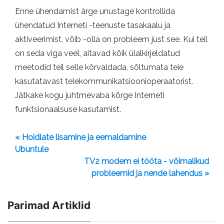
Enne ühendamist ärge unustage kontrollida
ühendatud Interneti -teenuste tasakaalu ja
aktiveerimist, võib -olla on probleem just see. Kui teil
on seda viga veel, aitavad kõik ülalkirjeldatud
meetodid teil selle kõrvaldada, sõltumata teie
kasutatavast telekommunikatsioonioperaatorist.
Jätkake kogu juhtmevaba kõrge Interneti
funktsionaalsuse kasutamist.
« Hoidlate lisamine ja eemaldamine
Ubuntule
TV2 modem ei tööta - võimalikud
probleemid ja nende lahendus »
Parimad Artiklid