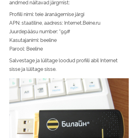
andmed näitavad järgmist:
Profiili nimi: teie äranägemise järgi
APN: staatiline, aadress: Internet.Beine.ru
Juurdepääsu number: *99#
Kasutajanimi: beeline
Parool: Beeline
Salvestage ja lülitage loodud profiili abil Internet
sisse ja lülitage sisse.