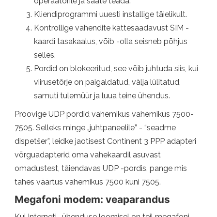
operaatorile ja saate teada.
Kliendiprogrammi uuesti installige täielikult.
Kontrollige vahendite kättesaadavust SIM -
kaardi tasakaalus, võib -olla seisneb põhjus
selles.
Pordid on blokeeritud, see võib juhtuda siis, kui
viirusetõrje on paigaldatud, välja lülitatud,
samuti tulemüür ja luua teine ​​ühendus.
Proovige UDP pordid vahemikus vahemikus 7500-
7505. Selleks minge „juhtpaneelile” - “seadme
dispetšer”, leidke jaotisest Continent 3 PPP adapteri
võrguadapterid oma vahekaardil asuvast
omadustest, täiendavas UDP -pordis, pange mis
tahes väärtus vahemikus 7500 kuni 7505.
Megafoni modem: veaparandus
Kui Interneti -ühenduse loomisel on teil megafoni