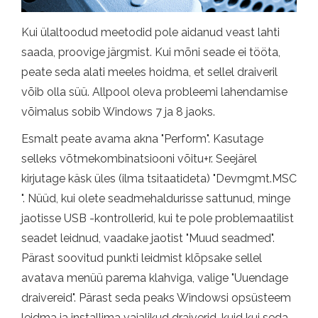
Kui ülaltoodud meetodid pole aidanud veast lahti
saada, proovige järgmist. Kui mõni seade ei tööta,
peate seda alati meeles hoidma, et sellel draiveril
võib olla süü. Allpool oleva probleemi lahendamise
võimalus sobib Windows 7 ja 8 jaoks.
Esmalt peate avama akna "Perform". Kasutage
selleks võtmekombinatsiooni võitu+r. Seejärel
kirjutage käsk üles (ilma tsitaatideta) "Devmgmt.MSC
". Nüüd, kui olete seadmehaldurisse sattunud, minge
jaotisse USB -kontrollerid, kui te pole problemaatilist
seadet leidnud, vaadake jaotist "Muud seadmed".
Pärast soovitud punkti leidmist klõpsake sellel
avatava menüü parema klahviga, valige "Uuendage
draivereid". Pärast seda peaks Windowsi opsüsteem
leidma ja installima vajalikud draiverid, kuid kui seda