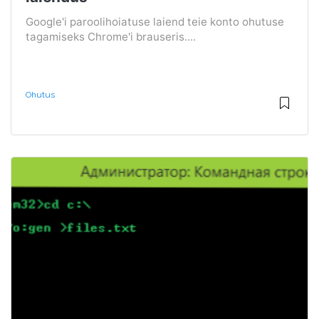
Google'i paroolihoiatuse laiend teie konto ohutuse
tagamiseks Chrome'i brauseris....
Ohutus