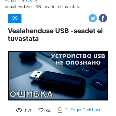
Avaleht
OS
Vealahenduse USB -seadet ei tuvastata
OS
Vealahenduse USB -seadet ei
tuvastata
3179
955
Dr. Edgar Gleichner