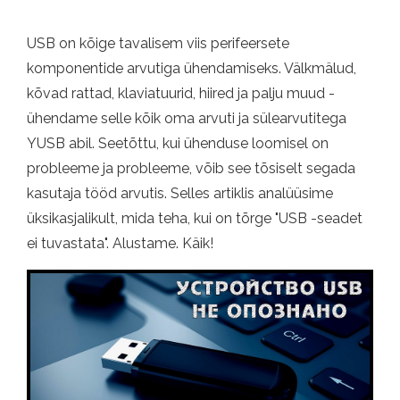
USB on kõige tavalisem viis perifeersete
komponentide arvutiga ühendamiseks. Välkmälud,
kõvad rattad, klaviatuurid, hiired ja palju muud -
ühendame selle kõik oma arvuti ja sülearvutitega
YUSB abil. Seetõttu, kui ühenduse loomisel on
probleeme ja probleeme, võib see tõsiselt segada
kasutaja tööd arvutis. Selles artiklis analüüsime
üksikasjalikult, mida teha, kui on tõrge "USB -seadet
ei tuvastata". Alustame. Käik!