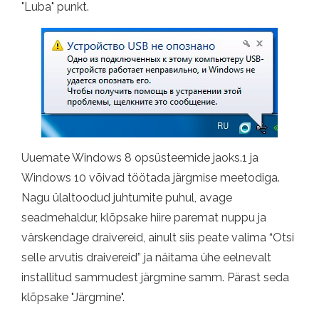
"Luba" punkt.
Uuemate Windows 8 opsüsteemide jaoks.1 ja
Windows 10 võivad töötada järgmise meetodiga.
Nagu ülaltoodud juhtumite puhul, avage
seadmehaldur, klõpsake hiire paremat nuppu ja
värskendage draivereid, ainult siis peate valima “Otsi
selle arvutis draivereid” ja näitama ühe eelnevalt
installitud sammudest järgmine samm. Pärast seda
klõpsake "Järgmine".