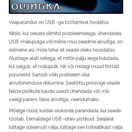
Veaparandus on USB -ga töötamisel hooletus.
Niisiis, kui seisate silmitsi probleemidega, ühendades
USB -mälupulga või mõne muu seadme arvutiga, on
esimene asi, mida teha, et seade oleks hooldatav.
Alustage alati sellega, et mitte palju aega kulutada,
kui selgub, et mälupulk, hiir või midagi muud lihtsalt
purunesid. Samuti võib probleem olla
arvutiühenduse rikkumine. Seetõttu proovige seade
teiste pistikute kaudu uuesti ühendada või, mis
veelgi parem, teise arvutiga, veendumaks.
Mõelge nüüd, kuidas olukorda parandada, kui seade
töötab. Eemaldage USB -draiv pistikust. Seejärel
lülitage sülearvuti välja, lülitage see toiteallikast välja.