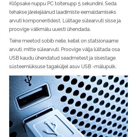
Klõpsake nuppu PC toitenupp 5 sekundini. Seda
tehakse järelejäänud laadimiste eemaldamiseks
arvuti komponentidest. Lülitage sülearvuti sisse ja
proovige välkmälu uuesti ühendada.
Teine meetod sobib neile, kellel on statsionaarne
arvuti, mitte sülearvuti. Proovige välja lülitada osa
USB kaudu ühendatud seadmetest ja sisestage
süsteemiüksuse tagaküljel asuv USB -mälupulk.