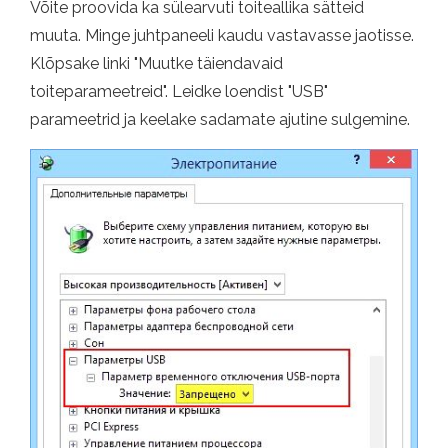
Võite proovida ka sülearvuti toiteallika sätteid
muuta. Minge juhtpaneeli kaudu vastavasse jaotisse.
Klõpsake linki "Muutke täiendavaid
toiteparameetreid". Leidke loendist "USB"
parameetrid ja keelake sadamate ajutine sulgemine.