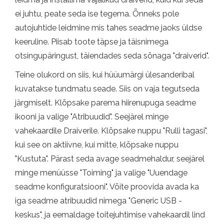
ei juhtu, peate seda ise tegema. Õnneks pole
autojuhtide leidmine mis tahes seadme jaoks üldse
keeruline. Piisab toote täpse ja täisnimega
otsingupäringust, täiendades seda sõnaga "draiverid".
Teine olukord on siis, kui hüüumärgi ülesanderibal
kuvatakse tundmatu seade. Siis on vaja tegutseda
järgmiselt. Klõpsake parema hiirenupuga seadme
ikooni ja valige "Atribuudid". Seejärel minge
vahekaardile Draiverile. Klõpsake nuppu "Rulli tagasi",
kui see on aktiivne, kui mitte, klõpsake nuppu
"Kustuta". Pärast seda avage seadmehaldur, seejärel
minge menüüsse "Toiming" ja valige "Uuendage
seadme konfiguratsiooni". Võite proovida avada ka
iga seadme atribuudid nimega "Generic USB -
keskus", ja eemaldage toitejuhtimise vahekaardil lind