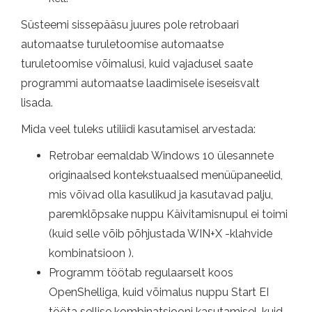
Süsteemi sissepääsu juures pole retrobaari
automaatse turuletoomise automaatse
turuletoomise võimalusi, kuid vajadusel saate
programmi automaatse laadimisele iseseisvalt
lisada.
Mida veel tuleks utiliidi kasutamisel arvestada:
Retrobar eemaldab Windows 10 ülesannete
originaalsed kontekstuaalsed menüüpaneelid,
mis võivad olla kasulikud ja kasutavad palju,
paremklõpsake nuppu Käivitamisnupul ei toimi
(kuid selle võib põhjustada WIN+X -klahvide
kombinatsioon ).
Programm töötab regulaarselt koos
OpenShelliga, kuid võimalus nuppu Start EI
tööta sellise kombinatsiooni kasutamisel, kuid