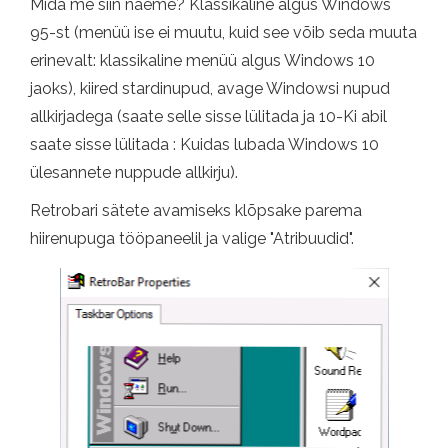
Mida me siin näeme? Klassikaline algus Windows
95-st (menüü ise ei muutu, kuid see võib seda muuta
erinevalt: klassikaline menüü algus Windows 10
jaoks), kiired stardinupud, avage Windowsi nupud
allkirjadega (saate selle sisse lülitada ja 10-Ki abil
saate sisse lülitada : Kuidas lubada Windows 10
ülesannete nuppude allkirju).
Retrobari sätete avamiseks klõpsake parema
hiirenupuga tööpaneelil ja valige "Atribuudid".