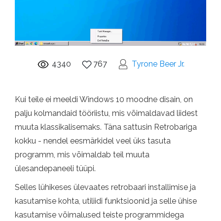
4340
767
Tyrone Beer Jr.
Kui teile ei meeldi Windows 10 moodne disain, on
palju kolmandaid tööriistu, mis võimaldavad liidest
muuta klassikalisemaks. Täna sattusin Retrobariga
kokku - nendel eesmärkidel veel üks tasuta
programm, mis võimaldab teil muuta
ülesandepaneeli tüüpi.
Selles lühikeses ülevaates retrobaari installimise ja
kasutamise kohta, utiliidi funktsioonid ja selle ühise
kasutamise võimalused teiste programmidega