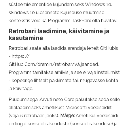
süsteemielementide kujundamiseks Windows 10.
Windows 10 ülesannete kujunduse muutmise
kontekstis võib ka Programm TaskBarx olla huvitav.
Retrobari laadimine, käivitamine ja
kasutamine
Retrobari saate alla laadida arendaja lehelt GitHubis
- https: //
GitHub.Com/dremin/retrobar/väljaanded.
Programm tarnitakse arhiivis ja see ei vaja installimist
- kopeerige lihtsalt pakkimata fail mugavasse kohta
ja käivitage.
Puudumisega .Arvuti neto Core pakutakse seda selle
allalaadimiseks ametlikust Microsofti veebisaidilt
(vajalik retrobaari jaoks).
Märge:
Ametlikul veebisaidil
on lingid konsoolirakenduste (konsoolirakenduse) ja