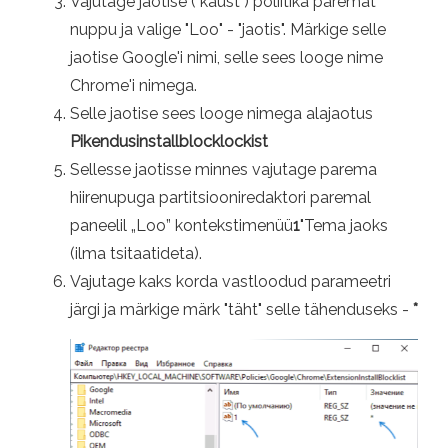
Vajutage jaotise ("kaust") poliitika paremat
nuppu ja valige "Loo" - "jaotis". Märkige selle
jaotise Google'i nimi, selle sees looge nime
Chrome'i nimega.
Selle jaotise sees looge nimega alajaotus
Pikendusinstallblocklockist
Sellesse jaotisse minnes vajutage parema
hiirenupuga partitsiooniredaktori paremal
paneelil „Loo” kontekstimenüü
1
"Tema jaoks
(ilma tsitaatideta).
Vajutage kaks korda vastloodud parameetri
järgi ja märkige märk "täht" selle tähenduseks -
*