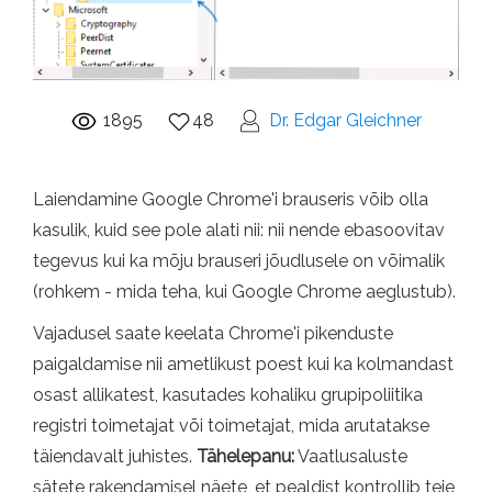
1895
48
Dr. Edgar Gleichner
Laiendamine Google Chrome'i brauseris võib olla
kasulik, kuid see pole alati nii: nii nende ebasoovitav
tegevus kui ka mõju brauseri jõudlusele on võimalik
(rohkem - mida teha, kui Google Chrome aeglustub).
Vajadusel saate keelata Chrome'i pikenduste
paigaldamise nii ametlikust poest kui ka kolmandast
osast allikatest, kasutades kohaliku grupipoliitika
registri toimetajat või toimetajat, mida arutatakse
täiendavalt juhistes.
Tähelepanu:
Vaatlusaluste
sätete rakendamisel näete, et pealdist kontrollib teie