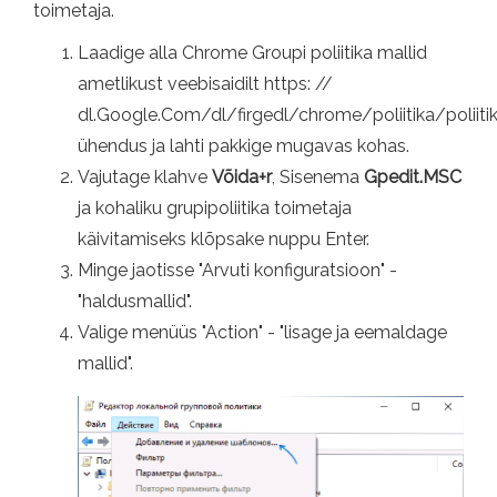
toimetaja.
Laadige alla Chrome Groupi poliitika mallid
ametlikust veebisaidilt https: //
dl.Google.Com/dl/firgedl/chrome/poliitika/poliitik
ühendus ja lahti pakkige mugavas kohas.
Vajutage klahve
Võida+r
, Sisenema
Gpedit.MSC
ja kohaliku grupipoliitika toimetaja
käivitamiseks klõpsake nuppu Enter.
Minge jaotisse "Arvuti konfiguratsioon" -
"haldusmallid".
Valige menüüs "Action" - "lisage ja eemaldage
mallid".