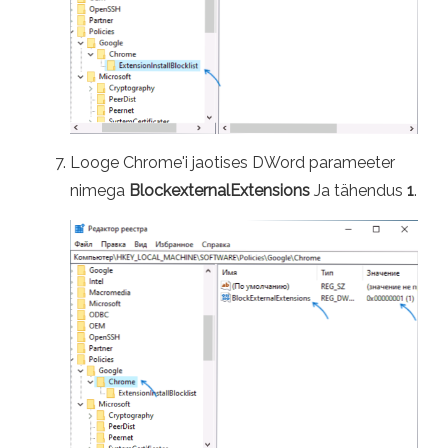
Looge Chrome'i jaotises DWord parameeter
nimega
BlockexternalExtensions
Ja tähendus
1
.