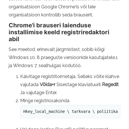
organisatsioon Google Chrome'is või teie
organisatsioon kontrollib seda brauserit.
Chrome'i brauseri laienduse
installimise keeld registriredaktori
abil
See meetod, erinevalt järgmistest, sobib kõigi
Windows 10, 8 praeguste versioonide kasutajatele.1
ja Windows 7, sealhulgas kodutöö.
Käivitage registritoimetaja. Selleks võite klahve
vajutada
Võida+r
Sisestage klaviatuuril
Regedit
Ja vajutage Enter.
Minge registriosakonda
Hkey_local_machine \ tarkvara \ poliitika