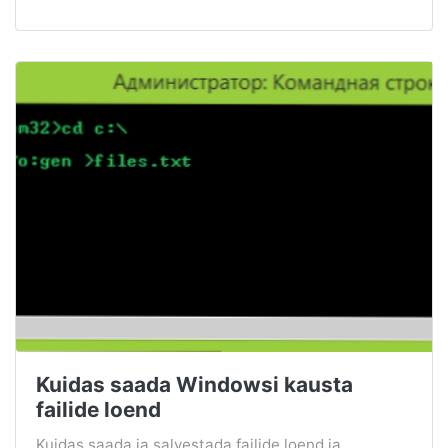
Kuidas saada Windowsi kausta
failide loend
Kuidas saada ja salvestada failide loend ja