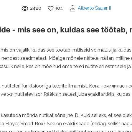
2420
304
Alberto Sauer II
de - mis see on, kuidas see töötab, 
, mis on vajalik, kuidas see töötab, milliseid võimalusi ja kuidas
gest nendest seadmetest. Mõelge mõnele näitele, näitan, milline
sulik neile, kes on mõelnud oma teleri nutiteleri ostmisele
ast nutiteleri funktsiooniga telerite ilmumist. Кога пояили
nutiteleviisor. Rääkisin sellest juba eraldi artiklis: kuidas ta
, kasutada mõnda nutikat sõna jne. D. Kuid selleks, et see olek
a Player, Smart Box)-See on eraldi seade (midagi sellist nagu m
teem, mis on optimeeritud telekraanil töötamiseks ja milline on