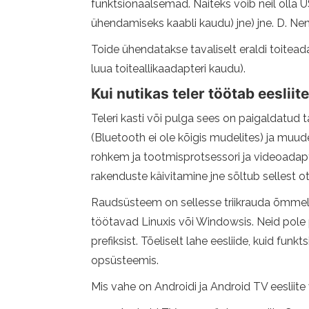
funktsionaalsemad. Näiteks võib neil olla US
ühendamiseks kaabli kaudu) jne) jne. D. Ne
Toide ühendatakse tavaliselt eraldi toitea
luua toiteallikaadapteri kaudu).
Kui nutikas teler töötab eesliit
Teleri kasti või pulga sees on paigaldatud 
(Bluetooth ei ole kõigis mudelites) ja muu
rohkem ja tootmisprotsessori ja videoadapte
rakenduste käivitamine jne sõltub sellest ot
Raudsüsteem on sellesse triikrauda õmmeld
töötavad Linuxis või Windowsis. Neid pole 
prefiksist. Tõeliselt lahe eesliide, kuid fu
opsüsteemis.
Mis vahe on Androidi ja Android TV eesliite