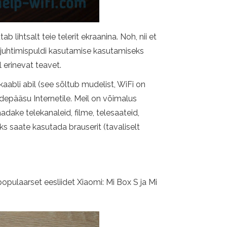
 lihtsalt teie telerit ekraanina. Noh, nii et
augjuhtimispuldi kasutamise kasutamiseks
l erinevat teavet.
aabli abil (see sõltub mudelist, WiFi on
rdepääsu Internetile. Meil on võimalus
dake telekanaleid, filme, telesaateid,
s saate kasutada brauserit (tavaliselt
populaarset eesliidet Xiaomi: Mi Box S ja Mi