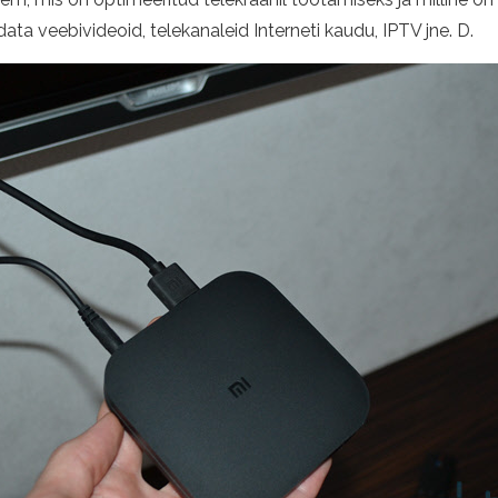
data veebivideoid, telekanaleid Interneti kaudu, IPTV jne. D.