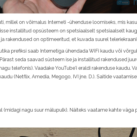
ti, millel on võimalus Interneti -ühenduse loomiseks, mis kasutab
lerisse installitud opsüsteem on spetsiaalselt spetsiaalselt k
es ja rakendused on optimeeritud, et kuvada suurel teleriekraani
utika prefiksi saab Internetiga ühendada WiFi kaudu või võrguk
. Pärast seda saavad süsteem ise ja installitud rakendused juu
agu telefonis). Vaadake YouTube'i eraldi rakenduse kaudu. Vaa
udu (Netflix, Amedia, Megogo, IVI jne. D.). Saitide vaatamisek
kujul (midagi nagu suur mälupulk). Näiteks vaatame kahte väga 