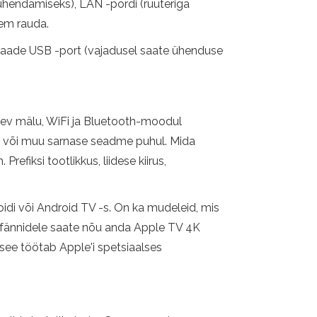
i ühendamiseks), LAN -pordi (ruuteriga
sem rauda.
lesaade USB -port (vajadusel saate ühenduse
idev mälu, WiFi ja Bluetooth-moodul
ti või muu sarnase seadme puhul. Mida
fiksi tootlikkus, liidese kiirus,
di või Android TV -s. On ka mudeleid, mis
ly fännidele saate nõu anda Apple TV 4K
i see töötab Apple'i spetsiaalses