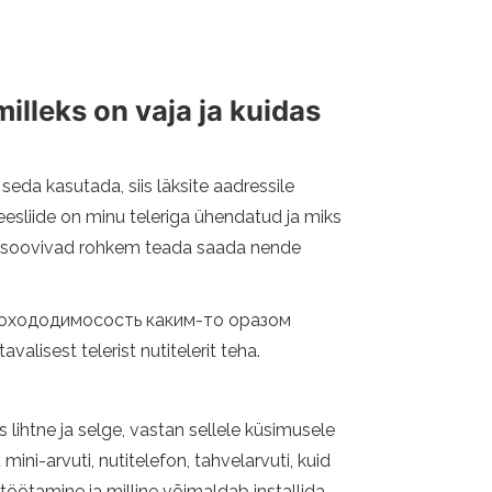
milleks on vaja ja kuidas
 seda kasutada, siis läksite aadressile
 eesliide on minu teleriga ühendatud ja miks
 ja soovivad rohkem teada saada nende
лас неохододимосость каким-то оразом
valisest telerist nutitelerit teha.
s lihtne ja selge, vastan sellele küsimusele
ini-arvuti, nutitelefon, tahvelarvuti, kuid
 töötamine ja milline võimaldab installida