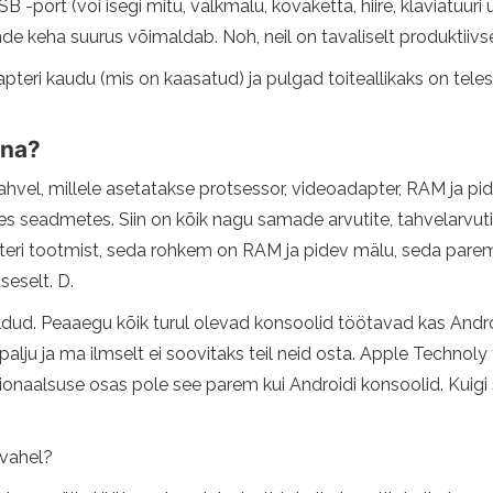
B -port (või isegi mitu, välkmälu, kõvaketta, hiire, klaviatuur
nde keha suurus võimaldab. Noh, neil on tavaliselt produktiiv
dapteri kaudu (mis on kaasatud) ja pulgad toiteallikaks on te
ena?
tahvel, millele asetatakse protsessor, videoadapter, RAM ja p
des seadmetes. Siin on kõik nagu samade arvutite, tahvelarvu
ri tootmist, seda rohkem on RAM ja pidev mälu, seda parem. Pre
seselt. D.
ud. Peaaegu kõik turul olevad konsoolid töötavad kas Androi
palju ja ma ilmselt ei soovitaks teil neid osta. Apple Techno
nktsionaalsuse osas pole see parem kui Androidi konsoolid. Kuig
 vahel?