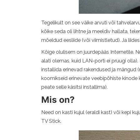
Tegelikult on see väike arvuti või tahvelarvu
kõike seda oli lihtne ja meeldiv hallata, te
mõeldud eesliide (või viimistletud). Ja liid
Kõige olulisem on juurdepääs Internetile. N
alati olemas, kuid LAN-porti ei pruugi olla)
installida erinevad rakendused ja mängud (n
koomikseid erinevate veebipõhiste kinode ka
peate selle käsitsi installima).
Mis on?
Need on kasti kujul (eraldi kast) või kepi 
TV Stick.