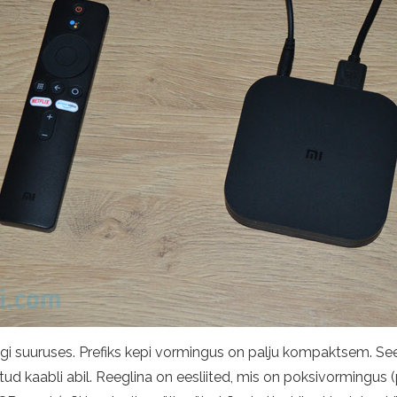
gi suuruses. Prefiks kepi vormingus on palju kompaktsem. See
datud kaabli abil. Reeglina on eesliited, mis on poksivormingus