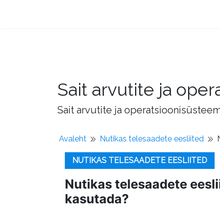
Sait arvutite ja op
Sait arvutite ja operatsioonisüstee
Avaleht
Nutikas telesaadete eesliited
NUTIKAS TELESAADETE EESLIITED
Nutikas telesaadete eeslii
kasutada?