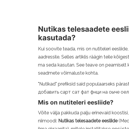
Nutikas telesaadete eeslii
kasutada?
Kui soovite teada, mis on nutiteleri eesliide
aadressile. Selles artiklis räägin teile kõi
ma seda kasutan. See teave on peamiselt ka
seadmete võimaluste kohta.
"Nutikad" prefiksid said populaarseks pär
добавить сарт сат фат фнци на оыче оелive жи 
Mis on nutiteleri eesliide?
Võite välja pakkuda palju erinevaid koostisi
niimoodi:
Nutikas telesaadete eesliide
(Medi
ilma ekraanita), millele installitakse opsüs