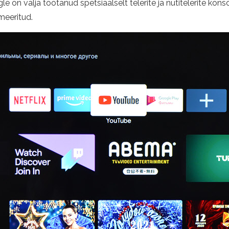
on välja töötanud spetsiaalselt telerite ja nutitelerite kons
meeritud.