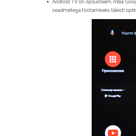
Android TV on opsüsteem, mille Google 
seadmetega töötamiseks täiesti opti