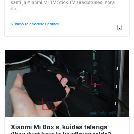
kasti ja Xiaomi Mi TV Stick TV seadistuses. Кога
пр...
Nutikas Telesaadete Eesliited
Xiaomi Mi Box s, kuidas teleriga