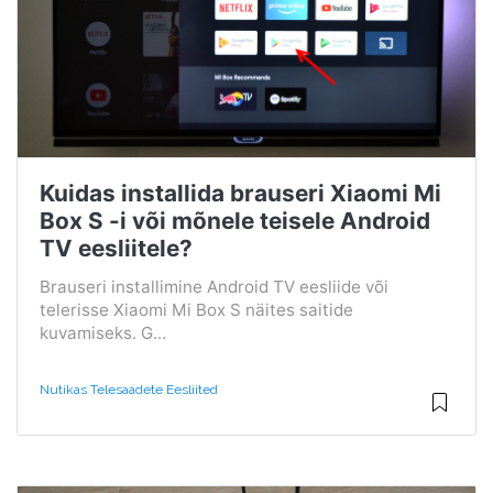
Kuidas installida brauseri Xiaomi Mi
Box S -i või mõnele teisele Android
TV eesliitele?
Brauseri installimine Android TV eesliide või
telerisse Xiaomi Mi Box S näites saitide
kuvamiseks. G...
Nutikas Telesaadete Eesliited