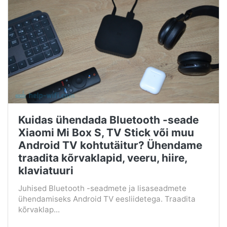
Kuidas ühendada Bluetooth -seade
Xiaomi Mi Box S, TV Stick või muu
Android TV kohtutäitur? Ühendame
traadita kõrvaklapid, veeru, hiire,
klaviatuuri
Juhised Bluetooth -seadmete ja lisaseadmete
ühendamiseks Android TV eesliidetega. Traadita
kõrvaklap...