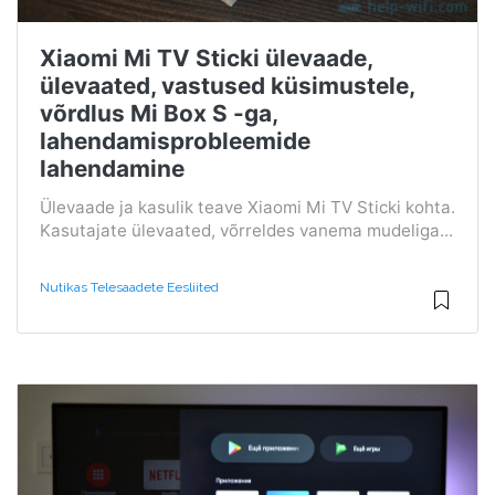
Xiaomi Mi TV Sticki ülevaade,
ülevaated, vastused küsimustele,
võrdlus Mi Box S -ga,
lahendamisprobleemide
lahendamine
Ülevaade ja kasulik teave Xiaomi Mi TV Sticki kohta.
Kasutajate ülevaated, võrreldes vanema mudeliga...
Nutikas Telesaadete Eesliited