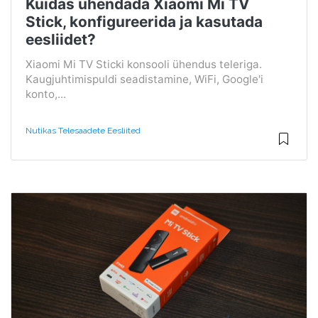
Kuidas ühendada Xiaomi Mi TV
Stick, konfigureerida ja kasutada
eesliidet?
Xiaomi Mi TV Sticki konsooli ühendus teleriga.
Kaugjuhtimispuldi seadistamine, WiFi, Google'i
konto,...
Nutikas Telesaadete Eesliited