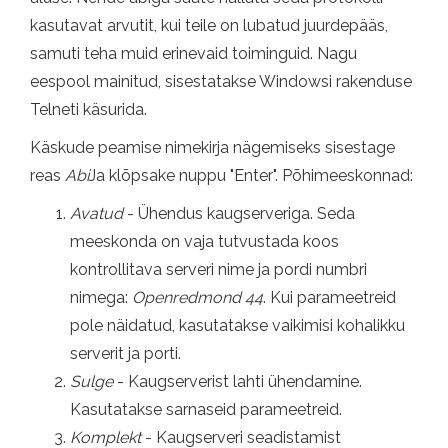
kasutavat arvutit, kui teile on lubatud juurdepääs,
samuti teha muid erinevaid toiminguid. Nagu
eespool mainitud, sisestatakse Windowsi rakenduse
Telneti käsurida.
Käskude peamise nimekirja nägemiseks sisestage
reas
Abi
Ja klõpsake nuppu "Enter". Põhimeeskonnad:
Avatud
- Ühendus kaugserveriga. Seda
meeskonda on vaja tutvustada koos
kontrollitava serveri nime ja pordi numbri
nimega:
Openredmond 44
. Kui parameetreid
pole näidatud, kasutatakse vaikimisi kohalikku
serverit ja porti.
Sulge
- Kaugserverist lahti ühendamine.
Kasutatakse sarnaseid parameetreid.
Komplekt
- Kaugserveri seadistamist