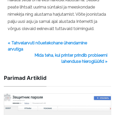
peate lihtsalt uurima süntaksi ja meeskondade
nimekirja ning alustama harjutamist. Võite joonistada
palju uusi asju ja samal ajal alustada Internetti ja
võrgus olevaid eelnevalt tuttavaid toiminguid.
« Tahvelarvuti nõuetekohane ühendamine
arvutiga
Mida teha, kui printer prindib probleemi
lahenduse hieroglüüfid »
Parimad Artiklid