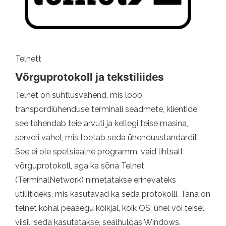
Telnett
Võrguprotokoll ja tekstiliides
Telnet on suhtlusvahend, mis loob
transpordiühenduse terminali seadmete, klientide,
see tähendab teie arvuti ja kellegi teise masina,
serveri vahel, mis toetab seda ühendusstandardit.
See ei ole spetsiaalne programm, vaid lihtsalt
võrguprotokoll, aga ka sõna Telnet
(TerminalNetwork) nimetatakse erinevateks
utiliitideks, mis kasutavad ka seda protokolli. Täna on
telnet kohal peaaegu kõikjal, kõik OS, ühel või teisel
viisil, seda kasutatakse, sealhulgas Windows.