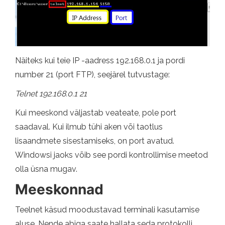
Näiteks kui teie IP -aadress 192.168.0.1 ja pordi
number 21 (port FTP), seejärel tutvustage:
Telnet 192.168.0.1 21
Kui meeskond väljastab veateate, pole port
saadaval. Kui ilmub tühi aken või taotlus
lisaandmete sisestamiseks, on port avatud.
Windowsi jaoks võib see pordi kontrollimise meetod
olla üsna mugav.
Meeskonnad
Teelnet käsud moodustavad terminali kasutamise
aluse. Nende abiga saate hallata seda protokolli