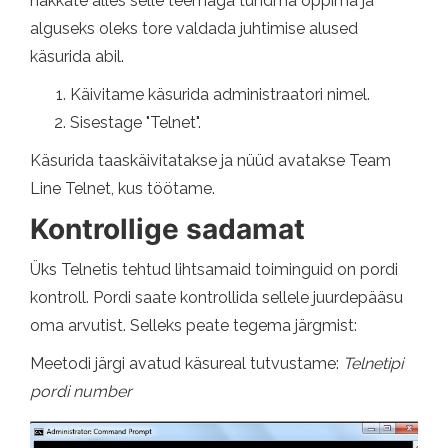
hakkate alles selle teemaga tundma õppima ja
alguseks oleks tore valdada juhtimise alused
käsurida abil.
Käivitame käsurida administraatori nimel.
Sisestage "Telnet".
Käsurida taaskäivitatakse ja nüüd avatakse Team
Line Telnet, kus töötame.
Kontrollige sadamat
Üks Telnetis tehtud lihtsamaid toiminguid on pordi
kontroll. Pordi saate kontrollida sellele juurdepääsu
oma arvutist. Selleks peate tegema järgmist:
Meetodi järgi avatud käsureal tutvustame:
Telnetipi
pordi number