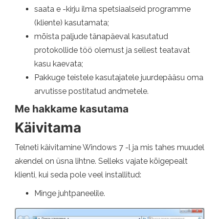
saata e -kirju ilma spetsiaalseid programme
(kliente) kasutamata;
mõista paljude tänapäeval kasutatud
protokollide töö olemust ja sellest teatavat
kasu kaevata;
Pakkuge teistele kasutajatele juurdepääsu oma
arvutisse postitatud andmetele.
Me hakkame kasutama
Käivitama
Telneti käivitamine Windows 7 -l ja mis tahes muudel
akendel on üsna lihtne. Selleks vajate kõigepealt
klienti, kui seda pole veel installitud:
Minge juhtpaneelile.