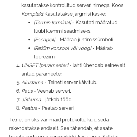
kasutatakse kontrollitud serveri nimega. Koos
Komplekt
Kasutatakse järgmisi käske:
[Termin terminal]
- Kasutati määratud
tüübi klemmi seadmiseks.
[Escapeil]
- Määrab juhtimissümboli.
[Režiim konsool või voog]
- Määrab
töörežiimi.
UNSET [parameeter]
- lahti ühendab eelnevalt
antud parameeter.
Alustama
- Telneti server käivitub.
Paus
- Veenab serveri.
Jätkuma
- jätkab tööd.
Peatus
- Peatab serveri.
Telnet on üks vanimaid protokolle, kuid seda
rakendatakse endiselt. See tähendab, et saate
hakata seda oma eesmärkidel kasutama. Selleks