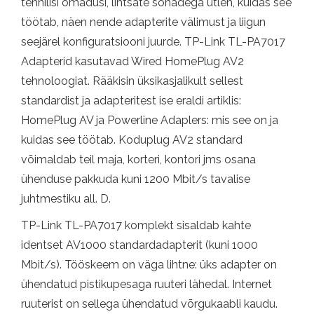
tehnilisi omadusi, lihtsate sõnadega ütlen, kuidas see
töötab, näen nende adapterite välimust ja liigun
seejärel konfiguratsiooni juurde. TP-Link TL-PA7017
Adapterid kasutavad Wired HomePlug AV2
tehnoloogiat. Rääkisin üksikasjalikult sellest
standardist ja adapteritest ise eraldi artiklis:
HomePlug AV ja Powerline Adaplers: mis see on ja
kuidas see töötab. Koduplug AV2 standard
võimaldab teil maja, korteri, kontori jms osana
ühenduse pakkuda kuni 1200 Mbit/s tavalise
juhtmestiku all. D.
TP-Link TL-PA7017 komplekt sisaldab kahte
identset AV1000 standardadapterit (kuni 1000
Mbit/s). Tööskeem on väga lihtne: üks adapter on
ühendatud pistikupesaga ruuteri lähedal. Internet
ruuterist on sellega ühendatud võrgukaabli kaudu.