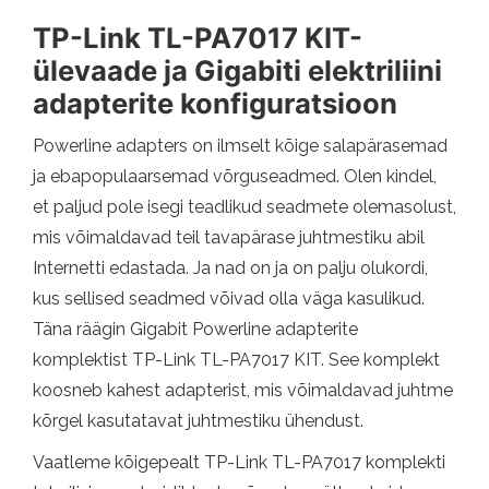
TP-Link TL-PA7017 KIT-
ülevaade ja Gigabiti elektriliini
adapterite konfiguratsioon
Powerline adapters on ilmselt kõige salapärasemad
ja ebapopulaarsemad võrguseadmed. Olen kindel,
et paljud pole isegi teadlikud seadmete olemasolust,
mis võimaldavad teil tavapärase juhtmestiku abil
Internetti edastada. Ja nad on ja on palju olukordi,
kus sellised seadmed võivad olla väga kasulikud.
Täna räägin Gigabit Powerline adapterite
komplektist TP-Link TL-PA7017 KIT. See komplekt
koosneb kahest adapterist, mis võimaldavad juhtme
kõrgel kasutatavat juhtmestiku ühendust.
Vaatleme kõigepealt TP-Link TL-PA7017 komplekti