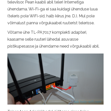
televiisor. Pean kaabli abil teleri Internetiga
ühendama. Wi-Fi-ga ei saa kuidagi ühenduse luua
(teleris pole WiFi-sid, halb kiirus jne. D.). Mul pole
võimalust panna võrgukaabel ruuterist telerisse.
Võtame ühe TL-PA7017 komplekti adapteri,
kaasame selle ruuteri lähedal asuvasse
pistikupesasse ja ühendame need võrgukaabli abil.