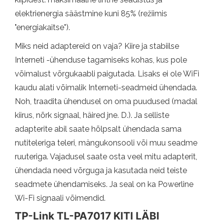
elektrienergia säästmine kuni 85% (režiimis
"energiakaitse").
Miks neid adaptereid on vaja? Kiire ja stabiilse
Interneti -ühenduse tagamiseks kohas, kus pole
võimalust võrgukaabli paigutada. Lisaks ei ole WiFi
kaudu alati võimalik Interneti-seadmeid ühendada.
Noh, traadita ühendusel on oma puudused (madal
kiirus, nõrk signaal, häired jne. D.). Ja selliste
adapterite abil saate hõlpsalt ühendada sama
nutiteleriga teleri, mängukonsooli või muu seadme
ruuteriga. Vajadusel saate osta veel mitu adapterit,
ühendada need võrguga ja kasutada neid teiste
seadmete ühendamiseks. Ja seal on ka Powerline
Wi-Fi signaali võimendid.
TP-Link TL-PA7017 KITI LÄBI