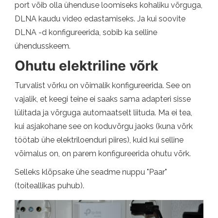
port võib olla ühenduse loomiseks kohaliku võrguga,
DLNA kaudu video edastamiseks. Ja kui soovite
DLNA -d konfigureerida, sobib ka selline
ühendusskeem.
Ohutu elektriline võrk
Turvalist võrku on võimalik konfigureerida. See on
vajalik, et keegi teine ​​ei saaks sama adapteri sisse
lülitada ja võrguga automaatselt liituda. Ma ei tea,
kui asjakohane see on koduvõrgu jaoks (kuna võrk
töötab ühe elektriloenduri piires), kuid kui selline
võimalus on, on parem konfigureerida ohutu võrk.
Selleks klõpsake ühe seadme nuppu "Paar"
(toiteallikas puhub).