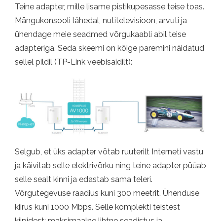
Teine adapter, mille lisame pistikupesasse teise toas.
Mängukonsooli lähedal, nutitelevisioon, arvuti ja
ühendage meie seadmed võrgukaabli abil teise
adapteriga. Seda skeemi on kõige paremini näidatud
sellel pildil (TP-Link veebisaidilt):
Selgub, et üks adapter võtab ruuterilt Interneti vastu
ja käivitab selle elektrivõrku ning teine ​​adapter püüab
selle sealt kinni ja edastab sama teleri.
Võrgutegevuse raadius kuni 300 meetrit. Ühenduse
kiirus kuni 1000 Mbps. Selle komplekti teistest
kiipidest: maksimaalne lihtne seadistus ja