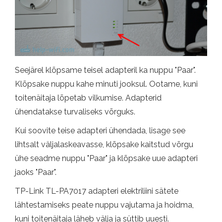
Seejärel klõpsame teisel adapteril ka nuppu "Paar".
Klõpsake nuppu kahe minuti jooksul. Ootame, kuni
toitenäitaja lõpetab vilkumise. Adapterid
ühendatakse turvaliseks võrguks.
Kui soovite teise adapteri ühendada, lisage see
lihtsalt väljalaskeavasse, klõpsake kaitstud võrgu
ühe seadme nuppu "Paar" ja klõpsake uue adapteri
jaoks "Paar".
TP-Link TL-PA7017 adapteri elektriliini sätete
lähtestamiseks peate nuppu vajutama ja hoidma,
kuni toitenäitaja läheb välja ja süttib uuesti.