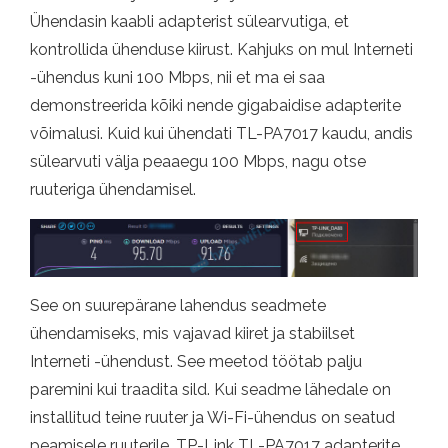
Ühendasin kaabli adapterist sülearvutiga, et
kontrollida ühenduse kiirust. Kahjuks on mul Interneti
-ühendus kuni 100 Mbps, nii et ma ei saa
demonstreerida kõiki nende gigabaidise adapterite
võimalusi. Kuid kui ühendati TL-PA7017 kaudu, andis
sülearvuti välja peaaegu 100 Mbps, nagu otse
ruuteriga ühendamisel.
See on suurepärane lahendus seadmete
ühendamiseks, mis vajavad kiiret ja stabiilset
Interneti -ühendust. See meetod töötab palju
paremini kui traadita sild. Kui seadme lähedale on
installitud teine ​​ruuter ja Wi-Fi-ühendus on seatud
peamisele ruuterile. TP-Link TL-PA7017 adapterite