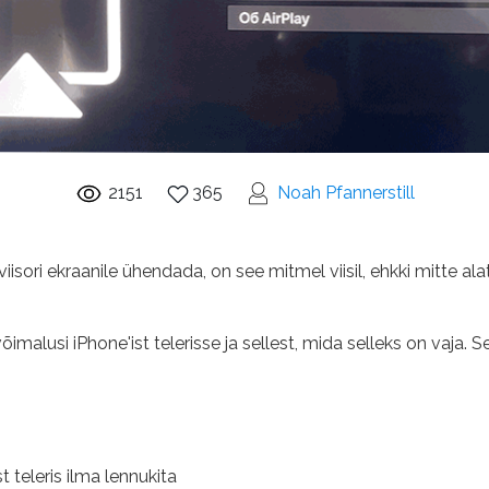
2151
365
Noah Pfannerstill
leviisori ekraanile ühendada, on see mitmel viisil, ehkki mitte ala
imalusi iPhone'ist telerisse ja sellest, mida selleks on vaja. See
 teleris ilma lennukita