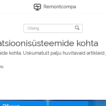
Remontcompa
eratsioonisüsteemide kohta
mide kohta. Uskumatult palju huvitavaid artikleid
ris