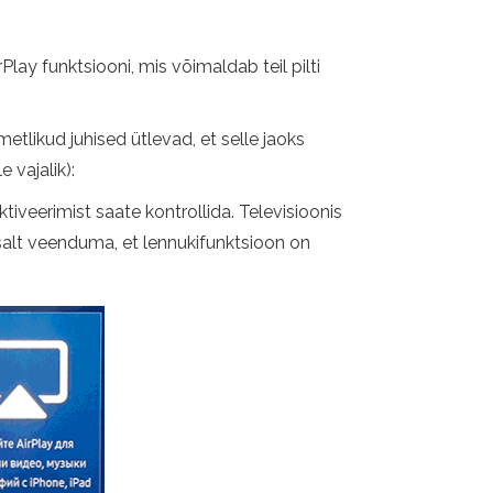
ay funktsiooni, mis võimaldab teil pilti
likud juhised ütlevad, et selle jaoks
 vajalik):
ktiveerimist saate kontrollida. Televisioonis
salt veenduma, et lennukifunktsioon on