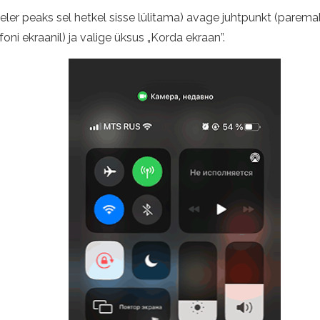
eler peaks sel hetkel sisse lülitama) avage juhtpunkt (parema
foni ekraanil) ja valige üksus „Korda ekraan”.