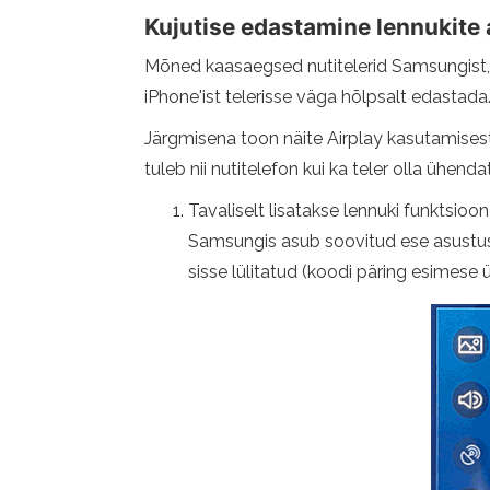
Kujutise edastamine lennukite a
Mõned kaasaegsed nutitelerid Samsungist, LG
iPhone'ist telerisse väga hõlpsalt edastada
Järgmisena toon näite Airplay kasutamisest
tuleb nii nutitelefon kui ka teler olla ühen
Tavaliselt lisatakse lennuki funktsioon
Samsungis asub soovitud ese asustuso
sisse lülitatud (koodi päring esimese 