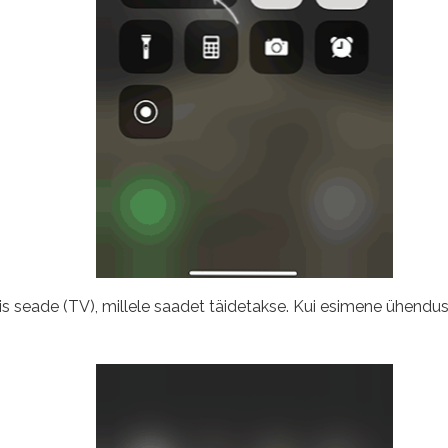
 seade (TV), millele saadet täidetakse. Kui esimene ühendus 