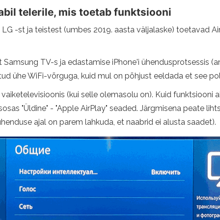
bil telerile, mis toetab funktsiooni
 -st ja teistest (umbes 2019. aasta väljalaske) toetavad AirPl
.
 Samsung TV-s ja edastamise iPhone'i ühendusprotsessis (amet
datud ühe WiFi-võrguga, kuid mul on põhjust eeldada et see pole
 vaiketelevisioonis (kui selle olemasolu on). Kuid funktsiooni a
sas "Üldine" - "Apple AirPlay" seaded. Järgmisena peate liht
ühenduse ajal on parem lahkuda, et naabrid ei alusta saadet).