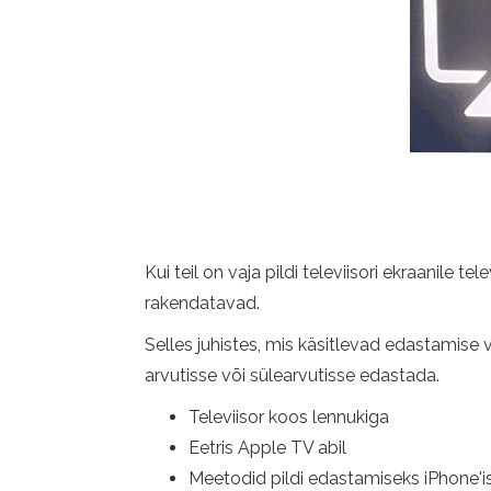
Kui teil on vaja pildi televiisori ekraanile te
rakendatavad.
Selles juhistes, mis käsitlevad edastamise võ
arvutisse või sülearvutisse edastada.
Televiisor koos lennukiga
Eetris Apple TV abil
Meetodid pildi edastamiseks iPhone'ist