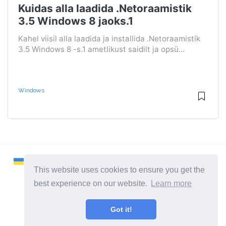
Kuidas alla laadida .Netoraamistik
3.5 Windows 8 jaoks.1
Kahel viisil alla laadida ja installida .Netoraamistik
3.5 Windows 8 -s.1 ametlikust saidilt ja opsü...
Windows
This website uses cookies to ensure you get the
best experience on our website.
Learn more
2026 ©
Remontcompa
Got it!
Kõik kategooriad
Sait arvutite ja operatsioonisüsteemide kohta