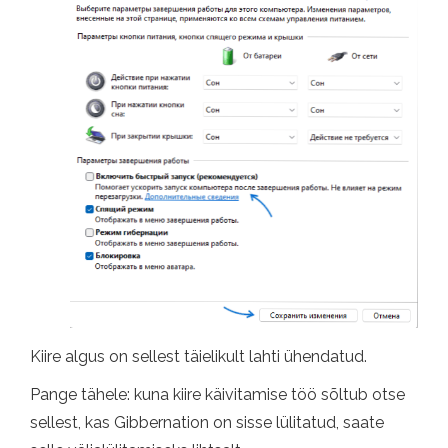
Kiire algus on sellest täielikult lahti ühendatud.
Pange tähele: kuna kiire käivitamise töö sõltub otse
sellest, kas Gibbernation on sisse lülitatud, saate