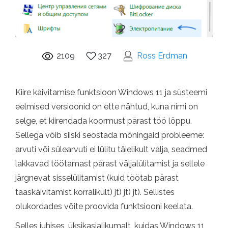
2109
327
Ross Erdman
Kiire käivitamise funktsioon Windows 11 ja süsteemi
eelmised versioonid on ette nähtud, kuna nimi on
selge, et kiirendada koormust pärast töö lõppu.
Sellega võib siiski seostada mõningaid probleeme:
arvuti või sülearvuti ei lülitu täielikult välja, seadmed
lakkavad töötamast pärast väljalülitamist ja sellele
järgnevat sisselülitamist (kuid töötab pärast
taaskäivitamist korralikult) jt) jt) jt). Sellistes
olukordades võite proovida funktsiooni keelata.
Selles juhises, üksikasjalikumalt, kuidas Windows 11