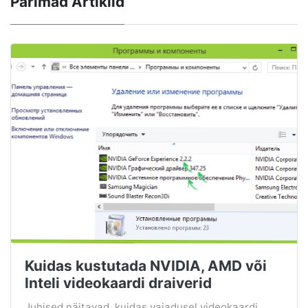
Parimad Artiklid
Kuidas kustutada NVIDIA, AMD või
Inteli videokaardi draiverid
Juhised näitavad, kuidas vajadusel videokaardi