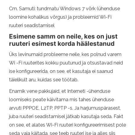
Cm. Samuti: tundmatu Windows 7 võrk (ühenduse
loomine kohalikus võrgus) ja probleemid Wi-Fi
ruuteri seadistamisel
Esimene samm on neile, kes on just
ruuteri esimest korda häälestanud
Üks levinumaid probleeme neile, kes polnud varem
Wi -Fi ruuterites kokku puutunud ja otsustavad neid
ise konfigureerida, on see, et kasutaja ei saanud
täielikult aru, kuidas see töötab.
Enamik vene pakkujaid, et Interneti -ühenduse
loomiseks peate käivitama mis tahes ühenduse
arvuti PPPOE, L2TP, PPTP -s. Ja harjumuspärasest,
juba ruuteri seadistamisel jätkab kasutaja seda. Fakt
on see, et alates Wi-Fi ruuteri konfigureerimisest pole
seda vaja käitada, see teeb ruuteri ise ja alles siis