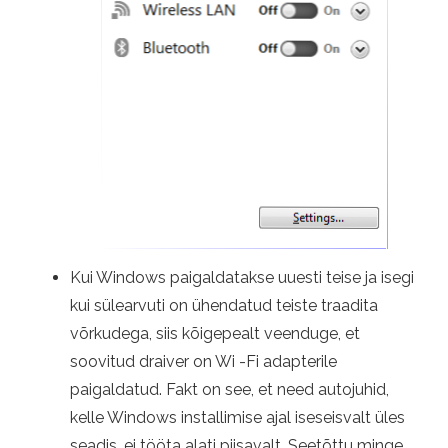
Kui Windows paigaldatakse uuesti teise ja isegi
kui sülearvuti on ühendatud teiste traadita
võrkudega, siis kõigepealt veenduge, et
soovitud draiver on Wi -Fi adapterile
paigaldatud. Fakt on see, et need autojuhid,
kelle Windows installimise ajal iseseisvalt üles
seadis, ei tööta alati piisavalt. Seetõttu minge