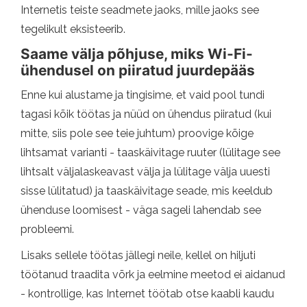
Internetis teiste seadmete jaoks, mille jaoks see
tegelikult eksisteerib.
Saame välja põhjuse, miks Wi-Fi-
ühendusel on piiratud juurdepääs
Enne kui alustame ja tingisime, et vaid pool tundi
tagasi kõik töötas ja nüüd on ühendus piiratud (kui
mitte, siis pole see teie juhtum) proovige kõige
lihtsamat varianti - taaskäivitage ruuter (lülitage see
lihtsalt väljalaskeavast välja ja lülitage välja uuesti
sisse lülitatud) ja taaskäivitage seade, mis keeldub
ühenduse loomisest - väga sageli lahendab see
probleemi.
Lisaks sellele töötas jällegi neile, kellel on hiljuti
töötanud traadita võrk ja eelmine meetod ei aidanud
- kontrollige, kas Internet töötab otse kaabli kaudu