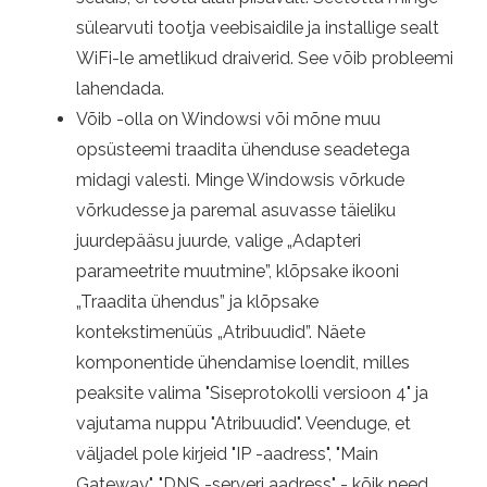
sülearvuti tootja veebisaidile ja installige sealt
WiFi-le ametlikud draiverid. See võib probleemi
lahendada.
Võib -olla on Windowsi või mõne muu
opsüsteemi traadita ühenduse seadetega
midagi valesti. Minge Windowsis võrkude
võrkudesse ja paremal asuvasse täieliku
juurdepääsu juurde, valige „Adapteri
parameetrite muutmine”, klõpsake ikooni
„Traadita ühendus” ja klõpsake
kontekstimenüüs „Atribuudid”. Näete
komponentide ühendamise loendit, milles
peaksite valima "Siseprotokolli versioon 4" ja
vajutama nuppu "Atribuudid". Veenduge, et
väljadel pole kirjeid "IP -aadress", "Main
Gateway", "DNS -serveri aadress" - kõik need