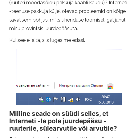
(ruuteri möödasõidu pakkuja kaabli kaudu)? Interneti
-teenuse pakkuja küljel olevad probleemid on kõige
tavalisem põhjus, miks ühenduse loomisel igal juhul
minu provintsis juurdepääsuta.
Kui see ei aita, siis lugesime edasi.
Milline seade on süüdi selles, et
Interneti -le pole juurdepääsu -
ruuterile, sülearvutile või arvutile?