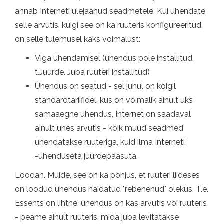
annab Interneti ülejäänud seadmetele. Kui ühendate
selle arvutis, kuigi see on ka ruuteris konfigureeritud,
on selle tulemusel kaks võimalust:
Viga ühendamisel (ühendus pole installitud,
t.Juurde. Juba ruuteri installitud)
Ühendus on seatud - sel juhul on kõigil
standardtariifidel, kus on võimalik ainult üks
samaaegne ühendus, Internet on saadaval
ainult ühes arvutis - kõik muud seadmed
ühendatakse ruuteriga, kuid ilma Interneti
-ühenduseta juurdepääsuta.
Loodan. Muide, see on ka põhjus, et ruuteri liideses
on loodud ühendus näidatud "rebenenud" olekus. T.e.
Essents on lihtne: ühendus on kas arvutis või ruuteris
- peame ainult ruuteris, mida juba levitatakse