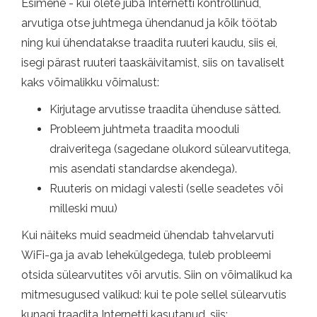
Esimene - kui olete juba Internetti kontrollinud,
arvutiga otse juhtmega ühendanud ja kõik töötab
ning kui ühendatakse traadita ruuteri kaudu, siis ei,
isegi pärast ruuteri taaskäivitamist, siis on tavaliselt
kaks võimalikku võimalust:
Kirjutage arvutisse traadita ühenduse sätted.
Probleem juhtmeta traadita mooduli
draiveritega (sagedane olukord sülearvutitega,
mis asendati standardse akendega).
Ruuteris on midagi valesti (selle seadetes või
milleski muu)
Kui näiteks muid seadmeid ühendab tahvelarvuti
WiFi-ga ja avab lehekülgedega, tuleb probleemi
otsida sülearvutites või arvutis. Siin on võimalikud ka
mitmesugused valikud: kui te pole sellel sülearvutis
kunagi traadita Internetti kasutanud, siis: