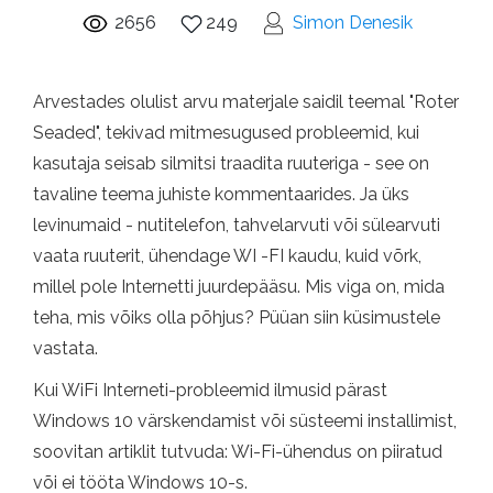
2656
249
Simon Denesik
Arvestades olulist arvu materjale saidil teemal "Roter
Seaded", tekivad mitmesugused probleemid, kui
kasutaja seisab silmitsi traadita ruuteriga - see on
tavaline teema juhiste kommentaarides. Ja üks
levinumaid - nutitelefon, tahvelarvuti või sülearvuti
vaata ruuterit, ühendage WI -FI kaudu, kuid võrk,
millel pole Internetti juurdepääsu. Mis viga on, mida
teha, mis võiks olla põhjus? Püüan siin küsimustele
vastata.
Kui WiFi Interneti-probleemid ilmusid pärast
Windows 10 värskendamist või süsteemi installimist,
soovitan artiklit tutvuda: Wi-Fi-ühendus on piiratud
või ei tööta Windows 10-s.