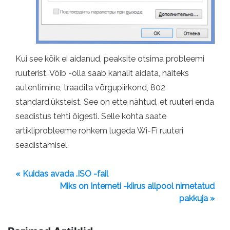
Kui see kõik ei aidanud, peaksite otsima probleemi
ruuterist. Võib -olla saab kanalit aidata, näiteks
autentimine, traadita võrgupiirkond, 802
standard.üksteist. See on ette nähtud, et ruuteri enda
seadistus tehti õigesti. Selle kohta saate
artikliprobleeme rohkem lugeda Wi-Fi ruuteri
seadistamisel.
« Kuidas avada .ISO -fail
Miks on Interneti -kiirus allpool nimetatud
pakkuja »