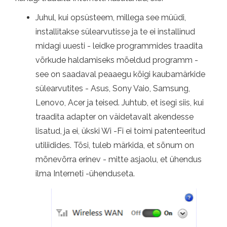
Juhul, kui opsüsteem, millega see müüdi,
installitakse sülearvutisse ja te ei installinud
midagi uuesti - leidke programmides traadita
võrkude haldamiseks mõeldud programm -
see on saadaval peaaegu kõigi kaubamärkide
sülearvutites - Asus, Sony Vaio, Samsung,
Lenovo, Acer ja teised. Juhtub, et isegi siis, kui
traadita adapter on väidetavalt akendesse
lisatud, ja ei, ükski Wi -Fi ei toimi patenteeritud
utiliidides. Tõsi, tuleb märkida, et sõnum on
mõnevõrra erinev - mitte asjaolu, et ühendus
ilma Interneti -ühenduseta.