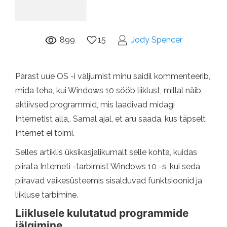
899
15
Jody Spencer
Pärast uue OS -i väljumist minu saidil kommenteerib,
mida teha, kui Windows 10 sööb liiklust, millal näib,
aktiivsed programmid, mis laadivad midagi
Internetist alla,. Samal ajal, et aru saada, kus täpselt
Internet ei toimi.
Selles artiklis üksikasjalikumalt selle kohta, kuidas
piirata Interneti -tarbimist Windows 10 -s, kui seda
piiravad vaikesüsteemis sisalduvad funktsioonid ja
liikluse tarbimine.
Liiklusele kulutatud programmide
jälgimine