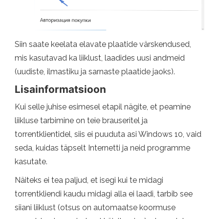
Siin saate keelata elavate plaatide värskendused,
mis kasutavad ka liiklust, laadides uusi andmeid
(uudiste, ilmastiku ja sarnaste plaatide jaoks).
Lisainformatsioon
Kui selle juhise esimesel etapil nägite, et peamine
liikluse tarbimine on teie brauseritel ja
torrentklientidel, siis ei puuduta asi Windows 10, vaid
seda, kuidas täpselt Internetti ja neid programme
kasutate.
Näiteks ei tea paljud, et isegi kui te midagi
torrentkliendi kaudu midagi alla ei laadi, tarbib see
siiani liiklust (otsus on automaatse koormuse