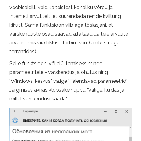
veebisaidilt, vaid ka teistest kohaliku võrgu ja
Interneti arvutitelt, et suurendada nende kviitungi
kiirust. Sama funktsioon viib aga tõsiasjani, et
värskenduste osad saavad alla laadida teie arvutite
arvutid, mis viib liikluse tarbimiseni (umbes nagu
torrentides).
Selle funktsiooni väljalülitamiseks minge
parameetritele - värskendus ja ohutus ning
"Windowsi keskus" valige "Täiendavad parameetrid".
Järgmises aknas klõpsake nuppu "Valige, kuidas ja
millal värskendusi saada".