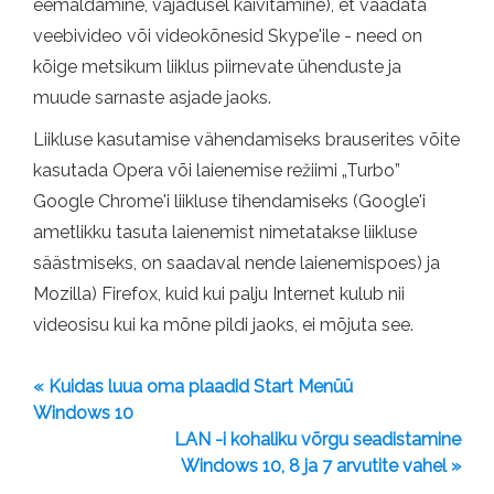
eemaldamine, vajadusel käivitamine), et vaadata
veebivideo või videokõnesid Skype'ile - need on
kõige metsikum liiklus piirnevate ühenduste ja
muude sarnaste asjade jaoks.
Liikluse kasutamise vähendamiseks brauserites võite
kasutada Opera või laienemise režiimi „Turbo”
Google Chrome'i liikluse tihendamiseks (Google'i
ametlikku tasuta laienemist nimetatakse liikluse
säästmiseks, on saadaval nende laienemispoes) ja
Mozilla) Firefox, kuid kui palju Internet kulub nii
videosisu kui ka mõne pildi jaoks, ei mõjuta see.
« Kuidas luua oma plaadid Start Menüü
Windows 10
LAN -i kohaliku võrgu seadistamine
Windows 10, 8 ja 7 arvutite vahel »