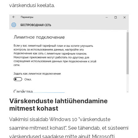
värskendusi keelata.
Värskenduste lahtiühendamine
mitmest kohast
Vaikimisi sisaldab Windows 10 "värskenduste
saamine mitmest kohast". See tähendab, et süsteemi
värskendused saadakse mitte ainult Microsofti