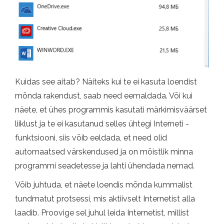
Kuidas see aitab? Näiteks kui te ei kasuta loendist
mõnda rakendust, saab need eemaldada. Või kui
näete, et ühes programmis kasutati märkimisväärset
liiklust ja te ei kasutanud selles ühtegi Interneti -
funktsiooni, siis võib eeldada, et need olid
automaatsed värskendused ja on mõistlik minna
programmi seadetesse ja lahti ühendada nemad.
Võib juhtuda, et näete loendis mõnda kummalist
tundmatut protsessi, mis aktiivselt Internetist alla
laadib. Proovige sel juhul leida Internetist, millist