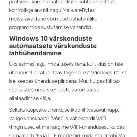
protsessi, kui selle kahjulikkuse kohta on eeldusi,
kontrollige arvutit nagu MalwareBytes'i
mölvaravastane või muud pahatahtlike
programmide kustutamise vahendid.
Windows 10 värskenduste
automaatsete värskenduste
lahtiühendamine
Üks esimesi asju, mida tuleks teha, kui liiklus on teie
ühendusel piiratud, teavitage sellest Windows 10 -st
ise, seades ühenduse piiridena. Muu hulgas lülitab
see süsteemi värskenduste automaatse
allalaadimise välja.
Selleks klõpsake ühenduse ikoonil (vasakul nupp),
valige vahekaardil "Võrk" ja vahekaardil WiFi
(tingimusel, et me räägime WiFi-ühendusest, kuidas
sama näeb 3G ja LTE modemid, mida ma ei tohi Ma