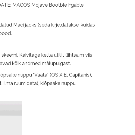
. UPDATE: MACOS Mojave Bootble Fgable
atud Maci jaoks (seda kirjeldatakse, kuidas
 pood.
mi. Käivitage ketta utiliit (lihtsaim viis
tutavad kõik andmed mälupulgast.
lõpsake nuppu "Vaata" (OS X El Capitanis),
t, ilma ruumideta), klõpsake nuppu