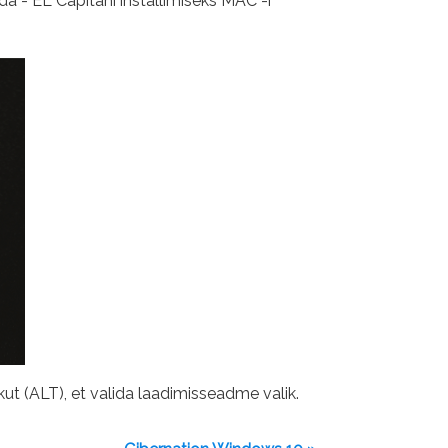
da - EL Capitani installimiseks MAC -i
kut (ALT), et valida laadimisseadme valik.