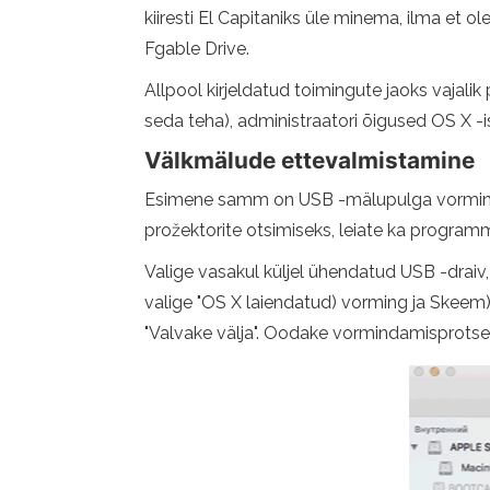
kiiresti El Capitaniks üle minema, ilma e
Fgable Drive.
Allpool kirjeldatud toimingute jaoks vajal
seda teha), administraatori õigused OS X -i
Välkmälude ettevalmistamine
Esimene samm on USB -mälupulga vormindamine
prožektorite otsimiseks, leiate ka program
Valige vasakul küljel ühendatud USB -draiv
valige "OS X laiendatud) vorming ja Skeem)
"Valvake välja". Oodake vormindamisprotse