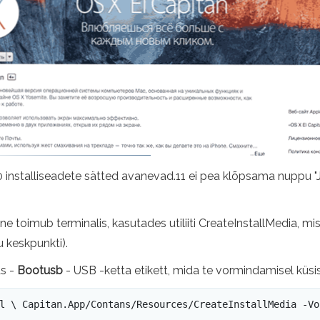
X 10 installiseadete sätted avanevad.11 ei pea klõpsama nuppu 
 toimub terminalis, kasutades utiliiti CreateInstallMedia, mis
u keskpunkti).
as -
Bootusb
- USB -ketta etikett, mida te vormindamisel küsis
l \ Capitan.App/Contans/Resources/CreateInstallMedia -Vo