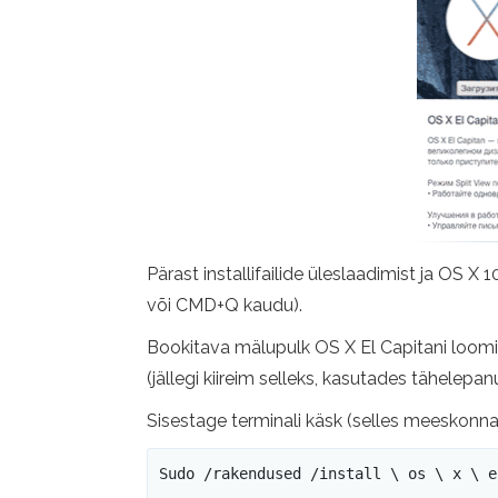
Pärast installifailide üleslaadimist ja OS 
või CMD+Q kaudu).
Bookitava mälupulk OS X El Capitani loomine
(jällegi kiireim selleks, kasutades tähelepan
Sisestage terminali käsk (selles meeskonn
Sudo /rakendused /install \ os \ x \ e