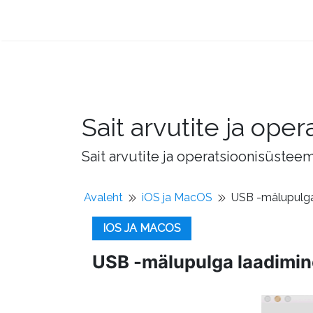
Sait arvutite ja op
Sait arvutite ja operatsioonisüstee
Avaleht
iOS ja MacOS
USB -mälupulga
IOS JA MACOS
USB -mälupulga laadimin