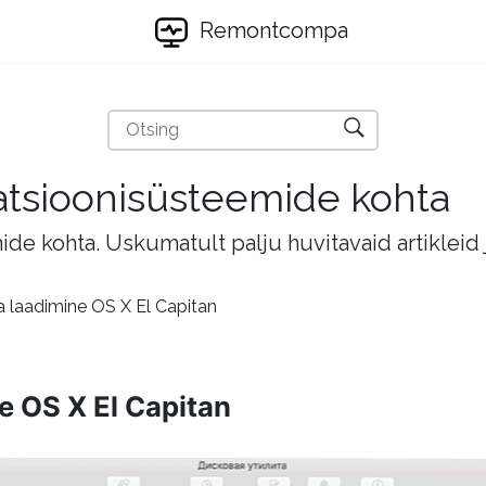
Remontcompa
eratsioonisüsteemide kohta
mide kohta. Uskumatult palju huvitavaid artikleid
 laadimine OS X El Capitan
e OS X El Capitan