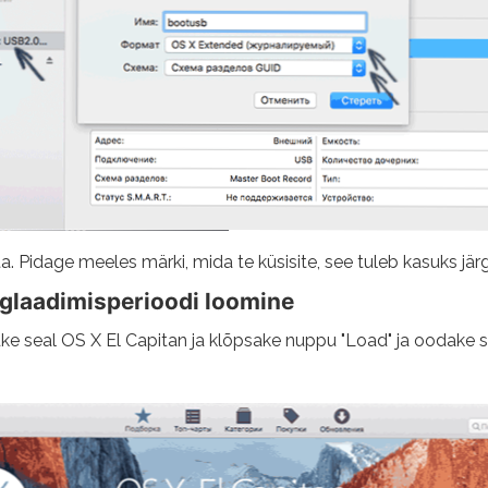
. Pidage meeles märki, mida te küsisite, see tuleb kasuks jär
alglaadimisperioodi loomine
idke seal OS X El Capitan ja klõpsake nuppu "Load" ja oodake