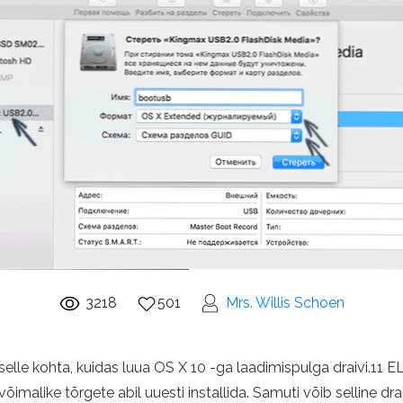
3218
501
Mrs. Willis Schoen
 selle kohta, kuidas luua OS X 10 -ga laadimispulga draivi.1
õimalike tõrgete abil uuesti installida. Samuti võib selline dra