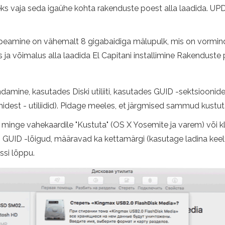
t oleks vaja seda igaühe kohta rakenduste poest alla laadida
ik peamine on vähemalt 8 gigabaidiga mälupulk, mis on vormind
s ja võimalus alla laadida El Capitani installimine Rakenduste
, kasutades Diski utiliiti, kasutades GUID -sektsioonide skee
midest - utiliidid). Pidage meeles, et järgmised sammud kus
, minge vahekaardile "Kustuta" (OS X Yosemite ja varem) või k
 GUID -lõigud, määravad ka kettamärgi (kasutage ladina keel
ssi lõppu.