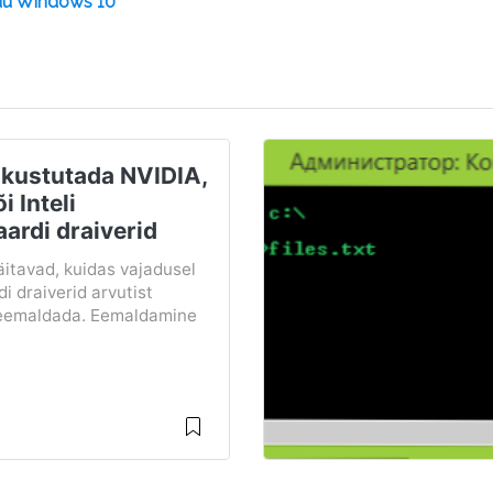
nüü Windows 10
 kustutada NVIDIA,
 Inteli
ardi draiverid
äitavad, kuidas vajadusel
i draiverid arvutist
t eemaldada. Eemaldamine