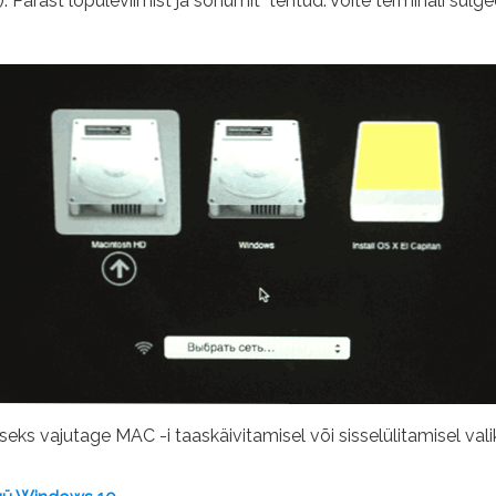
 Pärast lõpuleviimist ja sõnumit "tehtud."Võite terminali sulge
seks vajutage MAC -i taaskäivitamisel või sisselülitamisel vali