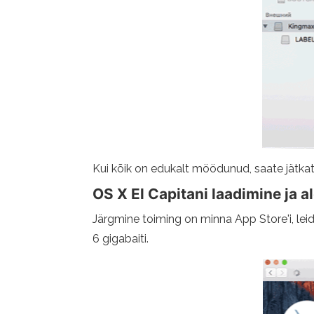
Kui kõik on edukalt möödunud, saate jätkata
OS X El Capitani laadimine ja 
Järgmine toiming on minna App Store'i, le
6 gigabaiti.