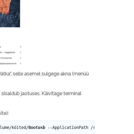
"Jätka", selle asemel sulgege akna (menüü
 sisaldub jaotuses. Käivitage terminal
ite):
lume/köited/
Bootusb
 --ApplicationPath /rakendused /insta