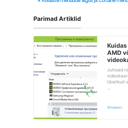
« Kriitiliste menüüde algus ja Cortane me
Parimad Artiklid
Kuidas
AMD või
videoka
Juhised n
videokaard
täielikul
...
Windows