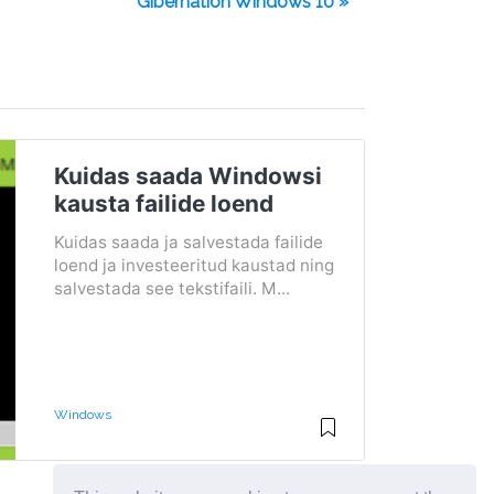
Gibernation Windows 10 »
Kuidas saada Windowsi
kausta failide loend
Kuidas saada ja salvestada failide
loend ja investeeritud kaustad ning
salvestada see tekstifaili. M...
Windows