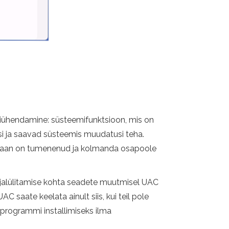
tiühendamine: süsteemifunktsioon, mis on
i ja saavad süsteemis muudatusi teha.
Ekraan on tumenenud ja kolmanda osapoole
väljalülitamise kohta seadete muutmisel UAC
AC saate keelata ainult siis, kui teil pole
d programmi installimiseks ilma