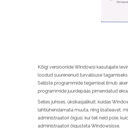
Kõigi versioonide Windowsi kasutajate lev
loodud suurenenud turvalisuse tagamiseks 
Selliste programmide tegemisel ilmub ake
programmide juurdepääs pimendatud ekraan
Selles juhises, üksikasjalikult, kuidas Wi
lahtiühendamata muuta, ning lisateavet, mis
administraatori õigusi, kui teil neid pole, 
administraatori õigusteta Windowsisse.