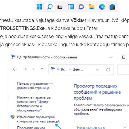
 õnnestu kasutada, vajutage klahve
Võida+r
Klaviatuuril (või klõ
ROLSETTINGS.Exe
Ja klõpsake nuppu Enter.
e ja hoolduse keskusesse ning valige vasakul "raamatupidami
järgmises aknas - klõpsake lingil "Muutke kontode juhtimise p