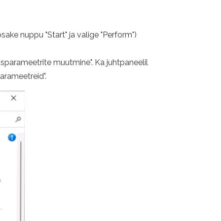
psake nuppu "Start" ja valige "Perform")
sparameetrite muutmine". Ka juhtpaneelil
arameetreid".