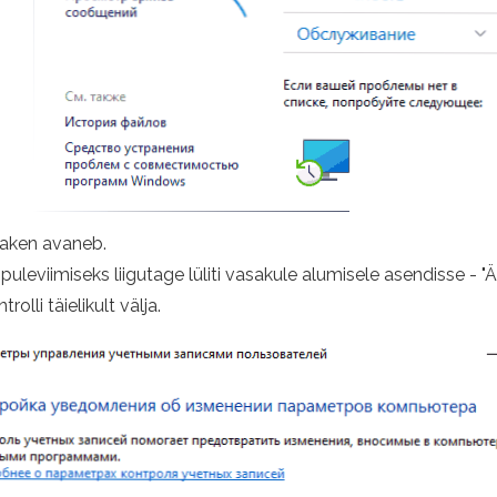
 aken avaneb.
leviimiseks liigutage lüliti vasakule alumisele asendisse - "
lli täielikult välja.