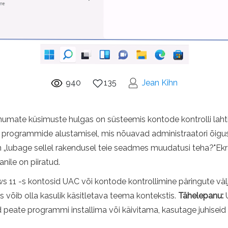
940
135
Jean Kihn
inumate küsimuste hulgas on süsteemis kontode kontrolli lah
programmide alustamisel, mis nõuavad administraatori õigus
n „lubage sellel rakendusel teie seadmes muudatusi teha?"
ile on piiratud.
ndows 11 -s kontosid UAC või kontode kontrollimine päringute 
 võib olla kasulik käsitletava teema kontekstis.
Tähelepanu:
U
kuid peate programmi installima või käivitama, kasutage juhisei