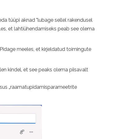
seda tüüpi aknad "lubage sellel rakendusel
les, et lahtiühendamiseks peab see olema
Pidage meeles, et kirjeldatud toimingute
en kindel, et see peaks olema piisavalt
üksus „raamatupidamisparameetrite