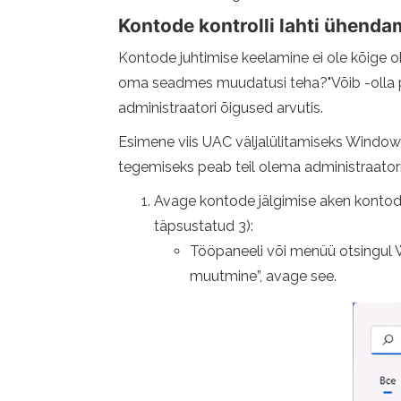
Kontode kontrolli lahti ühenda
Kontode juhtimise keelamine ei ole kõige oh
oma seadmes muudatusi teha?"Võib -olla p
administraatori õigused arvutis.
Esimene viis UAC väljalülitamiseks Windows
tegemiseks peab teil olema administraator
Avage kontode jälgimise aken kontode 
täpsustatud 3):
Tööpaneeli või menüü otsingul W
muutmine”, avage see.