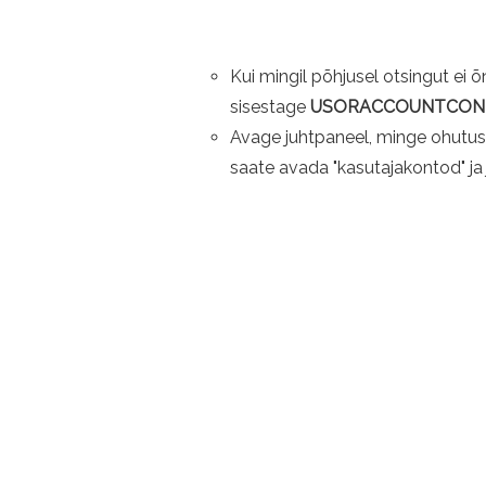
Kui mingil põhjusel otsingut ei
sisestage
USORACCOUNTCONT
Avage juhtpaneel, minge ohutus
saate avada "kasutajakontod" ja 