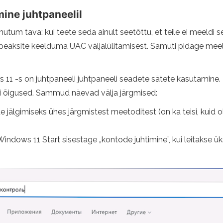
mine juhtpaneelil
utum tava: kui teete seda ainult seetõttu, et teile ei meeldi 
eaksite keelduma UAC väljalülitamisest. Samuti pidage mee
 11 -s on juhtpaneeli juhtpaneeli seadete sätete kasutamine. 
i õigused. Sammud näevad välja järgmised:
jälgimiseks ühes järgmistest meetoditest (on ka teisi, kuid ol
indows 11 Start sisestage „kontode juhtimine”, kui leitakse 