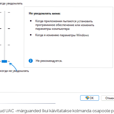
ksikud UAC -märguanded (kui käivitatakse kolmanda osapoole