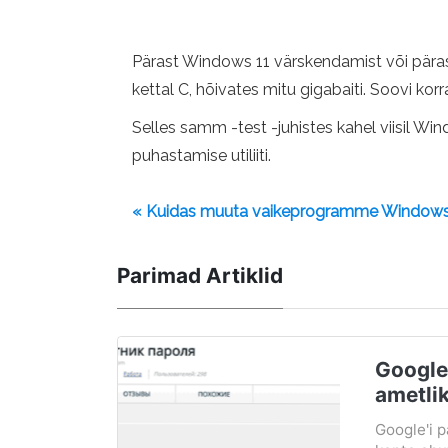
Pärast Windows 11 värskendamist või pära
kettal C, hõivates mitu gigabaiti. Soovi ko
Selles samm -test -juhistes kahel viisil W
puhastamise utiliiti.
« Kuidas muuta vaikeprogramme Windows
Parimad Artiklid
Google'
ametlik
Google'i p