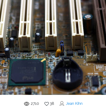
2710
38
Jean Kihn