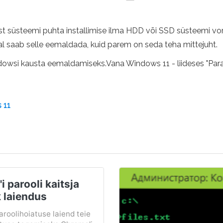
st süsteemi puhta installimise ilma HDD või SSD süsteemi v
rral saab selle eemaldada, kuid parem on seda teha mittejuht.
indowsi kausta eemaldamiseks.Vana Windows 11 - liideses "Para
 11
i parooli kaitsja
 laiendus
aroolihoiatuse laiend teie