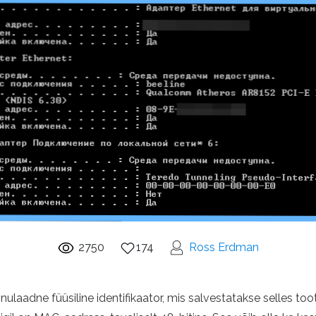
2750
174
Ross Erdman
laadne füüsiline identifikaator, mis salvestatakse selles too