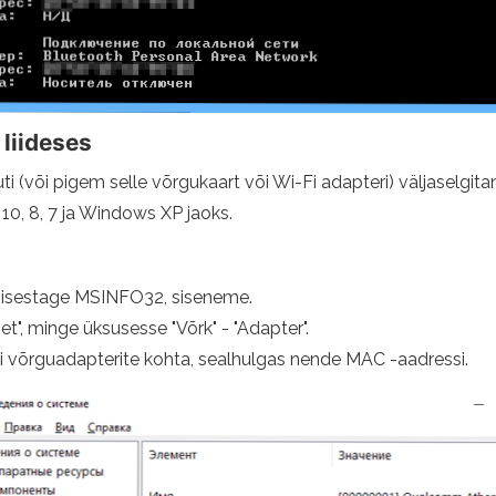
liideses
i (või pigem selle võrgukaart või Wi-Fi adapteri) väljaselgitam
0, 8, 7 ja Windows XP jaoks.
a sisestage MSINFO32, siseneme.
t", minge üksusesse "Võrk" - "Adapter".
gi võrguadapterite kohta, sealhulgas nende MAC -aadressi.