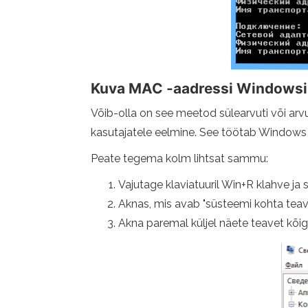
Kuva MAC -aadressi Windowsi 
Võib-olla on see meetod sülearvuti või arvut
kasutajatele eelmine. See töötab Windows 1
Peate tegema kolm lihtsat sammu:
Vajutage klaviatuuril Win+R klahve j
Aknas, mis avab "süsteemi kohta teave
Akna paremal küljel näete teavet kõi