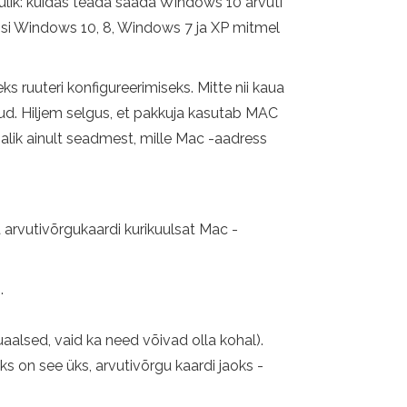
kasulik: kuidas teada saada Windows 10 arvuti
essi Windows 10, 8, Windows 7 ja XP mitmel
s ruuteri konfigureerimiseks. Mitte nii kaua
unud. Hiljem selgus, et pakkuja kasutab MAC
alik ainult seadmest, mille Mac -aadress
a arvutivõrgukaardi kurikuulsat Mac -
.
uaalsed, vaid ka need võivad olla kohal).
ks on see üks, arvutivõrgu kaardi jaoks -