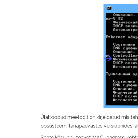
Ülaltoodud meetodit on kirjeldatud mis tahe
opsüsteemi tänapäevastes versioonides, alu
Saate käsu abil teavet MAC -aadressi koht