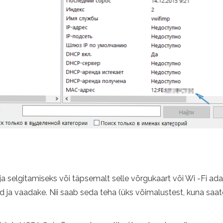
älja selgitamiseks või täpsemalt selle võrgukaart või Wi -Fi 
 ja vaadake. Nii saab seda teha (üks võimalustest, kuna saat