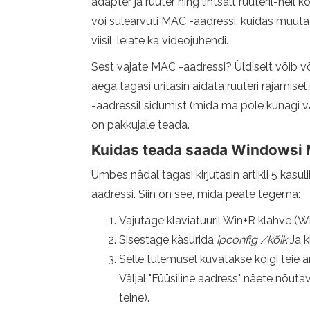
adapter ja ruuter ning lihtsalt ruuteril-nei
või sülearvuti MAC -aadressi, kuidas muuta
viisil, leiate ka videojuhendi.
Sest vajate MAC -aadressi? Üldiselt võib võ
aega tagasi üritasin aidata ruuteri rajamis
-aadressil sidumist (mida ma pole kunagi v
on pakkujale teada.
Kuidas teada saada Windowsi 
Umbes nädal tagasi kirjutasin artikli 5 kasu
aadressi. Siin on see, mida peate tegema:
Vajutage klaviatuuril Win+R klahve (Wi
Sisestage käsurida
ipconfig /
kõik
Ja 
Selle tulemusel kuvatakse kõigi teie a
Väljal "Füüsiline aadress" näete nõuta
teine).