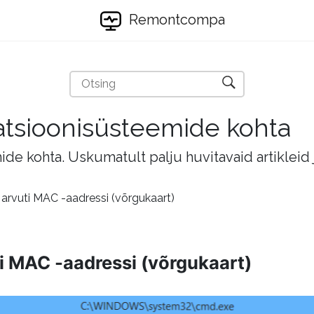
Remontcompa
eratsioonisüsteemide kohta
mide kohta. Uskumatult palju huvitavaid artikleid
arvuti MAC -aadressi (võrgukaart)
i MAC -aadressi (võrgukaart)