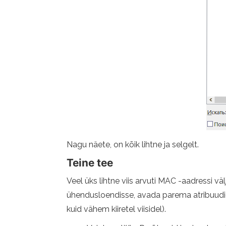
Nagu näete, on kõik lihtne ja selgelt.
Teine tee
Veel üks lihtne viis arvuti MAC -aadressi v
ühendusloendisse, avada parema atribuudid
kuid vähem kiiretel viisidel).