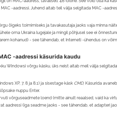
l kõigil on MAC-aadress, tavaliselt 48-bitine. See võib olla ka 
 MAC -aadressi. Juhend aitab teil välja selgitada MAC -aadr
rgu õigeks toimimiseks ja tavakasutaja jaoks vaja minna näitek
el ühele oma Ukraina lugejale ja mingil põhjusel see ei õnnest
arem kohanud) - see tähendab, et Interneti -ühendus on võim
MAC -aadressi käsurida kaudu
likku Windowsi võrgu käsku, üks neist aitab meil välja selgitad
ndows XP, 7, 8 ja 8.1) ja sisestage käsk
CMD
, Käsurida avaneb
klõpsake nuppu Enter.
rvuti võrguseadmete loend (mitte ainult reaalsed, vaid ka virt
vat aadressi (iga seadme jaoks - see tähendab, et adapteri jao