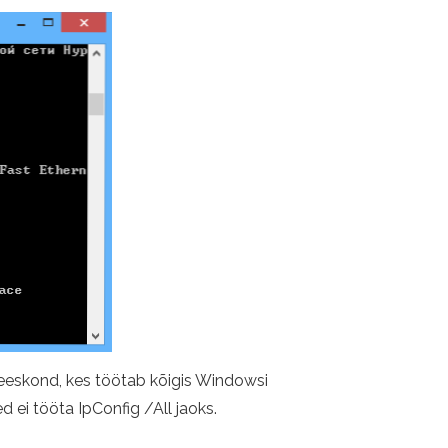
s meeskond, kes töötab kõigis Windowsi
 ei tööta IpConfig /All jaoks.