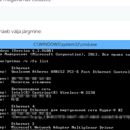
näeb välja järgmine: