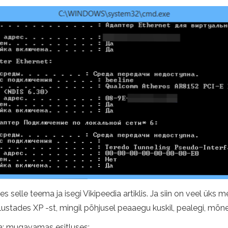
s selle teema ja isegi Vikipeedia artiklis. Ja siin on veel ük
stades XP -st, mingil põhjusel peaaegu kuskil, pealegi, mõned
a: mugavamas esitluses: