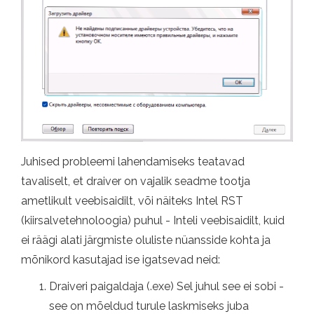
Juhised probleemi lahendamiseks teatavad
tavaliselt, et draiver on vajalik seadme tootja
ametlikult veebisaidilt, või näiteks Intel RST
(kiirsalvetehnoloogia) puhul - Inteli veebisaidilt, kuid
ei räägi alati järgmiste oluliste nüansside kohta ja
mõnikord kasutajad ise igatsevad neid:
Draiveri paigaldaja (.exe) Sel juhul see ei sobi -
see on mõeldud turule laskmiseks juba