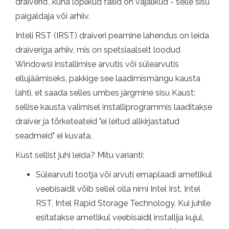
draiverid", kuna lõplikud failid on vajalikud - selle sisu
paigaldaja või arhiiv.
Inteli RST (IRST) draiveri peamine lahendus on leida
draiveriga arhiiv, mis on spetsiaalselt loodud
Windowsi installimise arvutis või sülearvutis
ellujäämiseks, pakkige see laadimismängu kausta
lahti, et saada selles umbes järgmine sisu Kaust:
sellise kausta valimisel installiprogrammis laaditakse
draiver ja tõrketeateid "ei leitud allkirjastatud
seadmeid" ei kuvata.
Kust sellist juhi leida? Mitu varianti:
Sülearvuti tootja või arvuti emaplaadi ametlikul
veebisaidil võib sellel olla nimi Intel Irst, Intel
RST, Intel Rapid Storage Technology. Kui juhile
esitatakse ametlikul veebisaidil installija kujul,