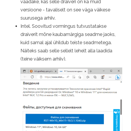
vaadake, kas selle draiveri on ka muid
versioone - tavaliselt on see väga väikese
suurusega arhiiv.
Intel. Soovitud vormingus tutvustatakse
draiverit mõne kaubamärgiga seadme jaoks,
kuid samal ajal ühildub teiste seadmetega.
Näiteks saab selle sellelt lehelt alla laadida
(teine ​​väiksem arhiiv).