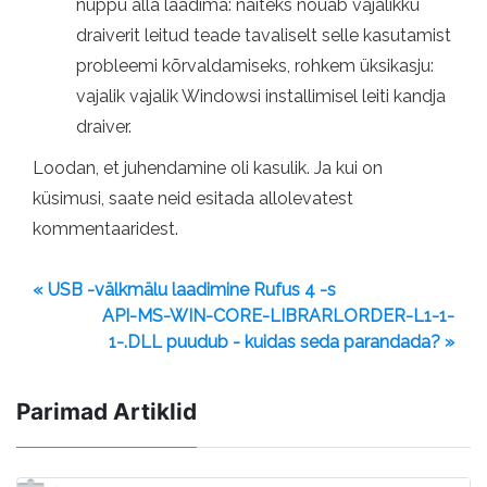
nuppu alla laadima: näiteks nõuab vajalikku
draiverit leitud teade tavaliselt selle kasutamist
probleemi kõrvaldamiseks, rohkem üksikasju:
vajalik vajalik Windowsi installimisel leiti kandja
draiver.
Loodan, et juhendamine oli kasulik. Ja kui on
küsimusi, saate neid esitada allolevatest
kommentaaridest.
« USB -välkmälu laadimine Rufus 4 -s
API-MS-WIN-CORE-LIBRARLORDER-L1-1-
1-.DLL puudub - kuidas seda parandada? »
Parimad Artiklid