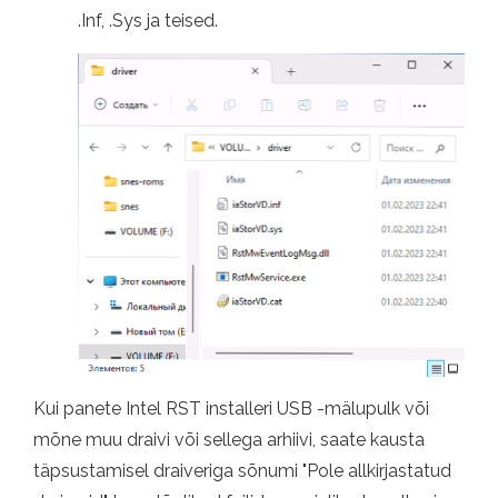
.Inf, .Sys ja teised.
Kui panete Intel RST installeri USB -mälupulk või
mõne muu draivi või sellega arhiivi, saate kausta
täpsustamisel draiveriga sõnumi "Pole allkirjastatud