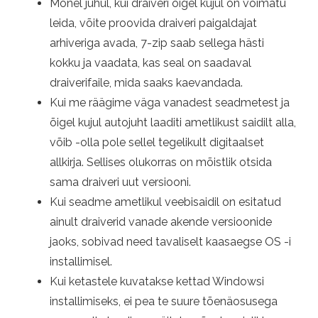
Mõnel juhul, kui draiveri õigel kujul on võimatu
leida, võite proovida draiveri paigaldajat
arhiveriga avada, 7-zip saab sellega hästi
kokku ja vaadata, kas seal on saadaval
draiverifaile, mida saaks kaevandada.
Kui me räägime väga vanadest seadmetest ja
õigel kujul autojuht laaditi ametlikust saidilt alla,
võib -olla pole sellel tegelikult digitaalset
allkirja. Sellises olukorras on mõistlik otsida
sama draiveri uut versiooni.
Kui seadme ametlikul veebisaidil on esitatud
ainult draiverid vanade akende versioonide
jaoks, sobivad need tavaliselt kaasaegse OS -i
installimisel.
Kui ketastele kuvatakse kettad Windowsi
installimiseks, ei pea te suure tõenäosusega