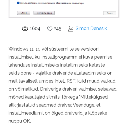
1604
245
Simon Denesik
Windows 11, 10 või süsteemi teise versiooni
installimisel, kui installiprogramm ei kuva peamise
lahenduse installimiseks installimiseks ketaste
sektsioone - vajalike draiveride allalaadimiseks on
meil tavaliselt umbes InteL RST, kuid muud valikud
on võimalikud. Draiveriga draiveri valimisel seisavad
mõned kasutajad silmitsi tõrkega "Mittekülgsed
allkirjastatud seadmed draiver. Veenduge, et
installimeediumil on õiged draiverid ja klõpsake
nuppu OK.