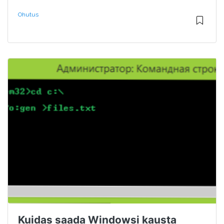
Ohutus
Kuidas saada Windowsi kausta