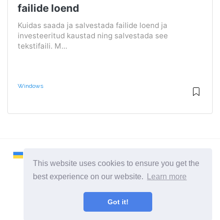
failide loend
Kuidas saada ja salvestada failide loend ja
investeeritud kaustad ning salvestada see
tekstifaili. M...
Windows
This website uses cookies to ensure you get the
best experience on our website.
Learn more
2026 ©
Remontcompa
Got it!
Kõik kategooriad
Sait arvutite ja operatsioonisüsteemide kohta