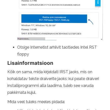
Otsige Internetist arhiivit taotledes Intel RST
floppy
Lisainformatsioon
Kõik on sama, mida kirjeldati IRST jaoks, mis on
kohaldatav teiste draiverite jaoks: kui peate draiveri
installiprogrammi alla laadima, tuleb see varuda
pakkimata kujul.
Mida veel tuleks meeles pidada: