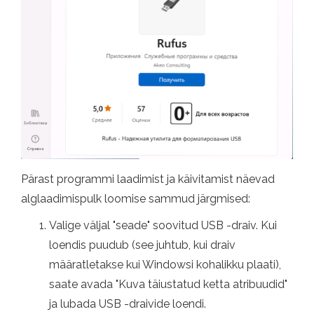
Pärast programmi laadimist ja käivitamist näevad
alglaadimispulk loomise sammud järgmised:
Valige väljal "seade" soovitud USB -draiv. Kui
loendis puudub (see juhtub, kui draiv
määratletakse kui Windowsi kohalikku plaati),
saate avada "Kuva täiustatud ketta atribuudid"
ja lubada USB -draivide loendi.