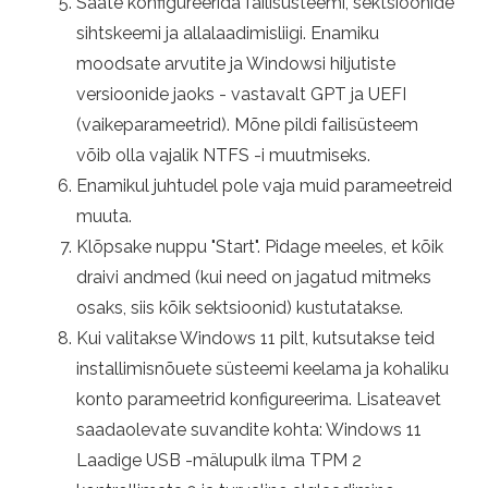
Saate konfigureerida failisüsteemi, sektsioonide
sihtskeemi ja allalaadimisliigi. Enamiku
moodsate arvutite ja Windowsi hiljutiste
versioonide jaoks - vastavalt GPT ja UEFI
(vaikeparameetrid). Mõne pildi failisüsteem
võib olla vajalik NTFS -i muutmiseks.
Enamikul juhtudel pole vaja muid parameetreid
muuta.
Klõpsake nuppu "Start". Pidage meeles, et kõik
draivi andmed (kui need on jagatud mitmeks
osaks, siis kõik sektsioonid) kustutatakse.
Kui valitakse Windows 11 pilt, kutsutakse teid
installimisnõuete süsteemi keelama ja kohaliku
konto parameetrid konfigureerima. Lisateavet
saadaolevate suvandite kohta: Windows 11
Laadige USB -mälupulk ilma TPM 2