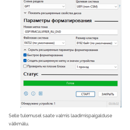
Selle tulemusel saate valmis laadimispaigalduse
välkmälu.