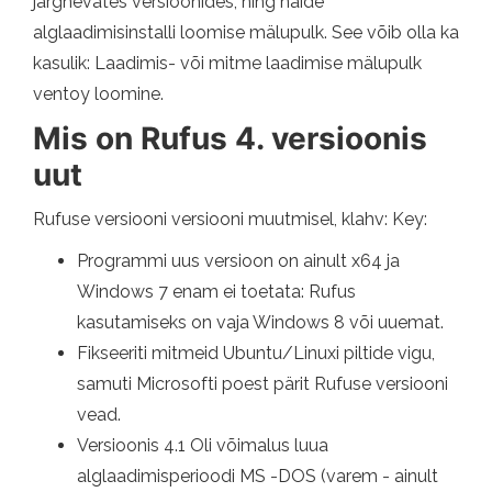
järgnevates versioonides, ning näide
alglaadimisinstalli loomise mälupulk. See võib olla ka
kasulik: Laadimis- või mitme laadimise mälupulk
ventoy loomine.
Mis on Rufus 4. versioonis
uut
Rufuse versiooni versiooni muutmisel, klahv: Key:
Programmi uus versioon on ainult x64 ja
Windows 7 enam ei toetata: Rufus
kasutamiseks on vaja Windows 8 või uuemat.
Fikseeriti mitmeid Ubuntu/Linuxi piltide vigu,
samuti Microsofti poest pärit Rufuse versiooni
vead.
Versioonis 4.1 Oli võimalus luua
alglaadimisperioodi MS -DOS (varem - ainult