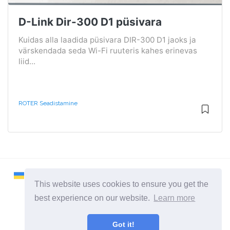
D-Link Dir-300 D1 püsivara
Kuidas alla laadida püsivara DIR-300 D1 jaoks ja
värskendada seda Wi-Fi ruuteris kahes erinevas
liid...
ROTER Seadistamine
This website uses cookies to ensure you get the
best experience on our website.
Learn more
2026 ©
Remontcompa
Got it!
Kõik kategooriad