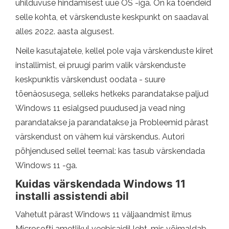
ühilduvuse hindamisest uue OS -iga. On ka tõendeid
selle kohta, et värskenduste keskpunkt on saadaval
alles 2022. aasta algusest.
Neile kasutajatele, kellel pole vaja värskenduste kiiret
installimist, ei pruugi parim valik värskenduste
keskpunktis värskendust oodata - suure
tõenäosusega, selleks hetkeks parandatakse paljud
Windows 11 esialgsed puudused ja vead ning
parandatakse ja parandatakse ja Probleemid pärast
värskendust on vähem kui värskendus. Autori
põhjendused sellel teemal: kas tasub värskendada
Windows 11 -ga.
Kuidas värskendada Windows 11
installi assistendi abil
Vahetult pärast Windows 11 väljaandmist ilmus
Microsofti ametlikul veebisaidil leht, mis võimaldab