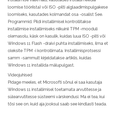
loomise tööriista) või ISO -pilti alglaadimispulgakese
loomiseks, kasutades kolmandat osa -osalist See.
Programmid. Pildi installimisel kontrollitakse
installimise installimiseks niikuinii TPM -mooduli
olemasolu, käsk on kasulik, kuidas luua ISO -pilti või
Windows 11 Flash -draivi puhta installimiseks, ilma et
oleksite TPM -i kontrollimata. Installimisprotsessi
samm -sammult kirjeldatakse artiklis, kuidas
Windows 11 installida mälupulgast.
Videojuhised
Pidage meeles, et Microsofti sõnul ei saa kasutaja
Windows 11 installimisel toetamata arvutitesse ja
sülearvutitesse süsteemi värskendusi. Ma ei tea, kui
tõsi see on, kuid aja jooksul saab see kindlasti teada.