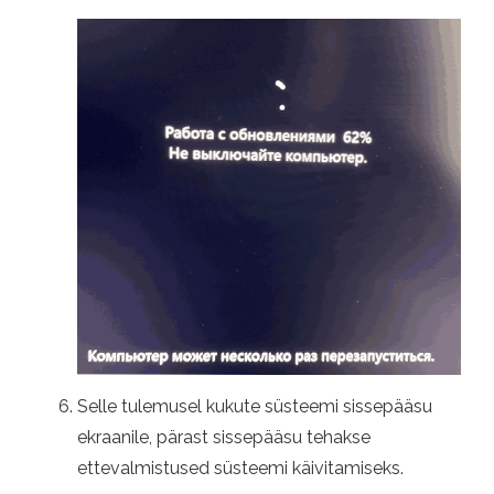
Selle tulemusel kukute süsteemi sissepääsu
ekraanile, pärast sissepääsu tehakse
ettevalmistused süsteemi käivitamiseks.