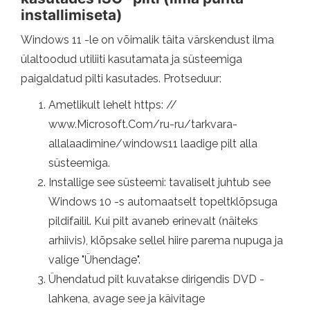
installimiseta)
Windows 11 -le on võimalik täita värskendust ilma
ülaltoodud utiliiti kasutamata ja süsteemiga
paigaldatud pilti kasutades. Protseduur:
Ametlikult lehelt https: //
www.Microsoft.Com/ru-ru/tarkvara-
allalaadimine/windows11 laadige pilt alla
süsteemiga.
Installige see süsteemi: tavaliselt juhtub see
Windows 10 -s automaatselt topeltklõpsuga
pildifailil. Kui pilt avaneb erinevalt (näiteks
arhiivis), klõpsake sellel hiire parema nupuga ja
valige "Ühendage".
Ühendatud pilt kuvatakse dirigendis DVD -
lahkena, avage see ja käivitage