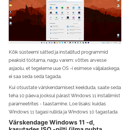
Kõik süsteemi sätted ja installitud programmid
peaksid töötama, nagu varem: võttes arvesse
asjaolu, et tegeleme uue OS -i esimese väljalaskega,
ei saa seda seda tagada.
Kui otsustate värskendamisest keelduda, saate seda
teha 10 päeva jooksul pärast Windows 11 installimist
parameetrites - taastamine. Loe lisaks: kuidas
Windows 11 tagasi rullida ja Windows 10 tagastada
Värskendage Windows 11 -d,
kasutades ISO -pilti (ilma puhta