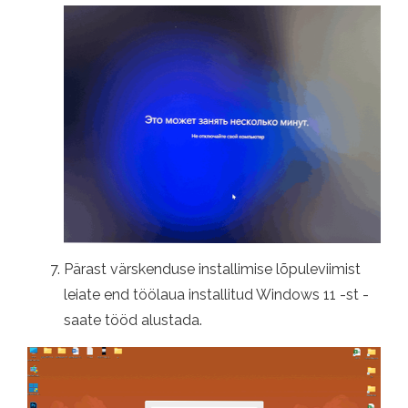
Pärast värskenduse installimise lõpuleviimist
leiate end töölaua installitud Windows 11 -st -
saate tööd alustada.