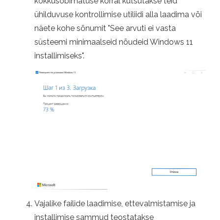
kokkusobimatuse korral kutsutakse teid
ühilduvuse kontrollimise utiliidi alla laadima või
näete kohe sõnumit "See arvuti ei vasta
süsteemi minimaalseid nõudeid Windows 11
installimiseks".
Vajalike failide laadimise, ettevalmistamise ja
installimise sammud teostatakse