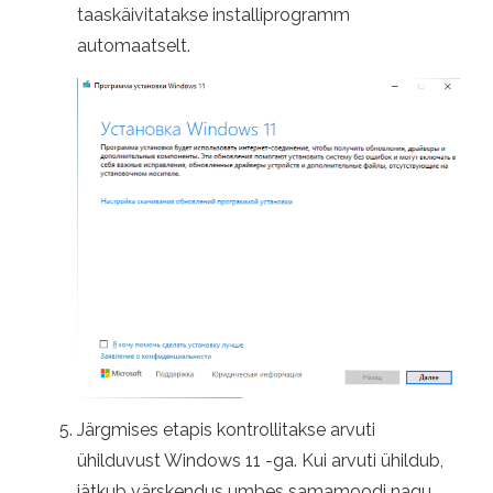
taaskäivitatakse installiprogramm
automaatselt.
Järgmises etapis kontrollitakse arvuti
ühilduvust Windows 11 -ga. Kui arvuti ühildub,
jätkub värskendus umbes samamoodi nagu