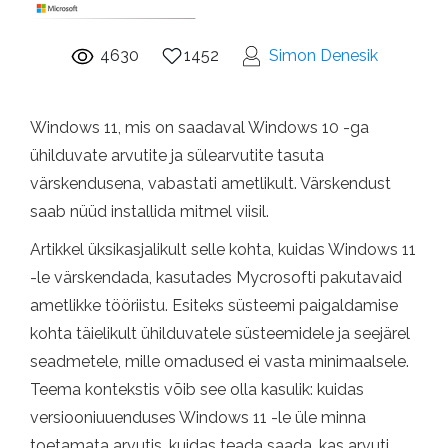
4630
1452
Simon Denesik
Windows 11, mis on saadaval Windows 10 -ga
ühilduvate arvutite ja sülearvutite tasuta
värskendusena, vabastati ametlikult. Värskendust
saab nüüd installida mitmel viisil.
Artikkel üksikasjalikult selle kohta, kuidas Windows 11
-le värskendada, kasutades Mycrosofti pakutavaid
ametlikke tööriistu. Esiteks süsteemi paigaldamise
kohta täielikult ühilduvatele süsteemidele ja seejärel
seadmetele, mille omadused ei vasta minimaalsele.
Teema kontekstis võib see olla kasulik: kuidas
versiooniuuenduses Windows 11 -le üle minna
toetamata arvutis, kuidas teada saada, kas arvuti