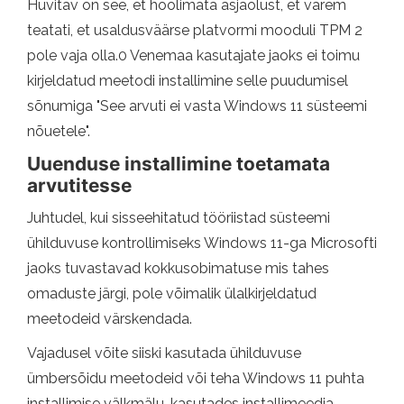
Huvitav on see, et hoolimata asjaolust, et varem
teatati, et usaldusväärse platvormi mooduli TPM 2
pole vaja olla.0 Venemaa kasutajate jaoks ei toimu
kirjeldatud meetodi installimine selle puudumisel
sõnumiga "See arvuti ei vasta Windows 11 süsteemi
nõuetele".
Uuenduse installimine toetamata
arvutitesse
Juhtudel, kui sisseehitatud tööriistad süsteemi
ühilduvuse kontrollimiseks Windows 11-ga Microsofti
jaoks tuvastavad kokkusobimatuse mis tahes
omaduste järgi, pole võimalik ülalkirjeldatud
meetodeid värskendada.
Vajadusel võite siiski kasutada ühilduvuse
ümbersõidu meetodeid või teha Windows 11 puhta
installimise välkmälu, kasutades installimeedia