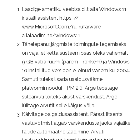
Laadige ametliku veebisaidilt alla Windows 11
installi assistent https: //
www.Microsoft.Com/ru-rufarware-
allalaadimine/windows11
Tähelepanu: järgmiste toimingute tegemiseks
on vaja, et ketta süsteemiosas oleks vähemalt
9 GB vaba ruumi (parem - rohkem) ja Windows
10 installitud versioon ei olnud vanem kui 2004.
Samuti tuleks lisada usaldusväärne
platvormimoodul TPM 2.0. Ärge teostage
sülearvuti toiteks akust värskendust. Ärge
lülitage arvutit selle käigus välja.
Käivitage paigaldusassistent. Pärast litsentsi
vastuvõtmist algab värskenduste jaoks vajalike
failide automaatne laadimine. Arvuti