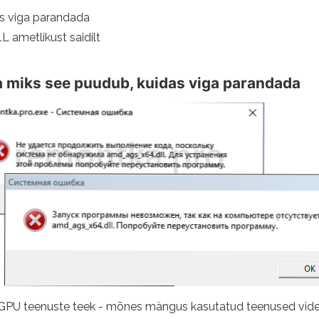
as viga parandada
 ametlikust saidilt
ja miks see puudub, kuidas viga parandada
GPU teenuste teek - mõnes mängus kasutatud teenused vide