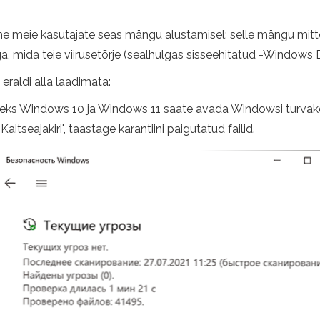
ne meie kasutajate seas mängu alustamisel: selle mängu mitte
, mida teie viirusetõrje (sealhulgas sisseehitatud -Windows D
eraldi alla laadimata:
iteks Windows 10 ja Windows 11 saate avada Windowsi turvakesk
itseajakiri", taastage karantiini paigutatud failid.