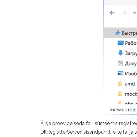
Ärge proovige seda faili süsteemis regist
DllRegistterServeri sisendpunkti ei leita "ja