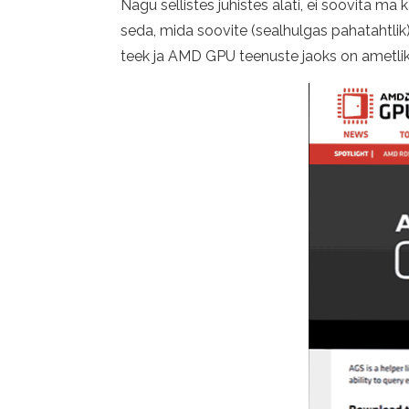
Nagu sellistes juhistes alati, ei soovita m
seda, mida soovite (sealhulgas pahatahtl
teek ja AMD GPU teenuste jaoks on ametlik