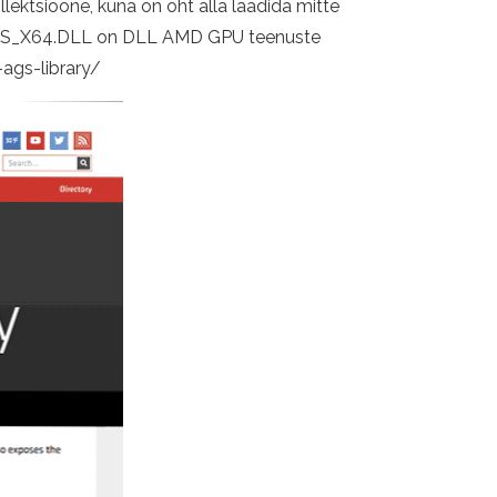
llektsioone, kuna on oht alla laadida mitte
MD_AGS_X64.DLL on DLL AMD GPU teenuste
ags-library/