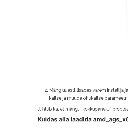
Mäng uuesti, lisades varem installija 
kaitse ja muude ohukaitse parameetrit
Juhtub ka, et mängu "kokkupaneku" probleem -
Kuidas alla laadida amd_ags_x6