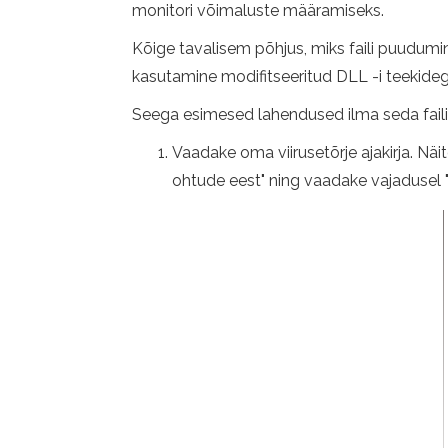
monitori võimaluste määramiseks.
Kõige tavalisem põhjus, miks faili puudumi
kasutamine modifitseeritud DLL -i teekidega
Seega esimesed lahendused ilma seda faili 
Vaadake oma viirusetõrje ajakirja. Nä
ohtude eest" ning vaadake vajadusel "Ka