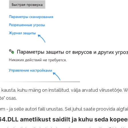
ja kausta, kuhu mäng on installitud, välja arvatud viirusetõrje
e" osas.
 ja selle autori faili unustas. Sel juhul saate proovida algfail
4.DLL ametlikust saidilt ja kuhu seda kopee