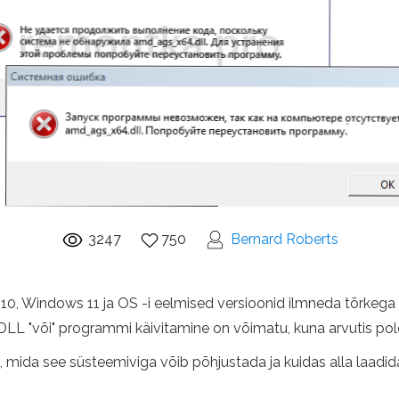
3247
750
Bernard Roberts
 Windows 11 ja OS -i eelmised versioonid ilmneda tõrkega "ei
 "või" programmi käivitamine on võimatu, kuna arvutis pol
 kohta, mida see süsteemiviga võib põhjustada ja kuidas alla l