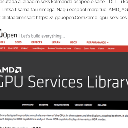
a kasutada allalaadimiseks kolmanda osapoole saite - DLL -i ko
ik), lihtsalt sama faili nimega. Nagu eespool märgitud, A
 allalaadimissait: https: // gpuopen.Com/amd-gpu-services-