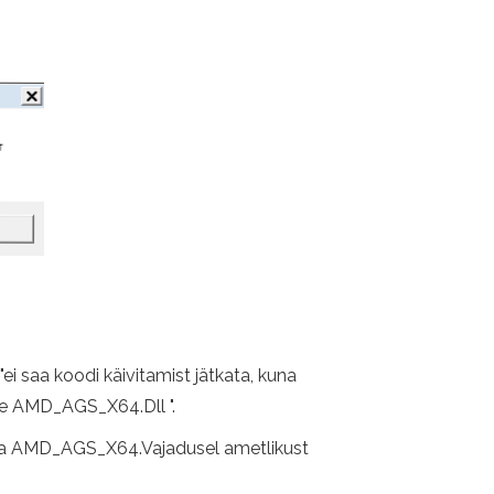
 saa koodi käivitamist jätkata, kuna
e AMD_AGS_X64.Dll ".
aadida AMD_AGS_X64.Vajadusel ametlikust