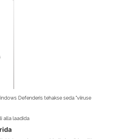
. Windows Defenderis tehakse seda "viiruse
i alla laadida
rida