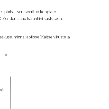
 -päris litsentseeritud koopiate
efender) saab karantiini kustutada.
use, minna jaotisse "Kaitse viiruste ja