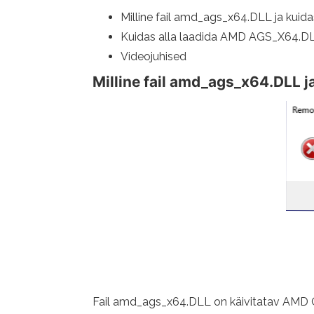
Milline fail amd_ags_x64.DLL ja kuid
Kuidas alla laadida AMD AGS_X64.DLL
Videojuhised
Milline fail amd_ags_x64.DLL 
Fail amd_ags_x64.DLL on käivitatav AMD 