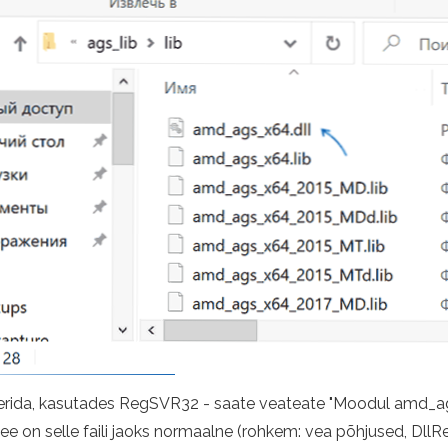
reerida, kasutades RegSVR32 - saate veateate "Moodul amd_a
 see on selle faili jaoks normaalne (rohkem: vea põhjused, DllReg