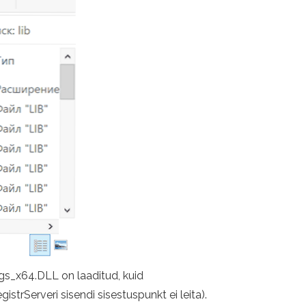
gs_x64.DLL on laaditud, kuid
istrServeri sisendi sisestuspunkt ei leita).