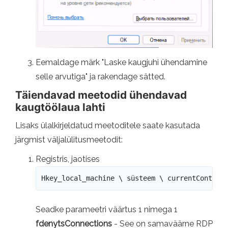
Eemaldage märk "Laske kaugjuhi ühendamine
selle arvutiga" ja rakendage sätted.
Täiendavad meetodid ühendavad
kaugtöölaua lahti
Lisaks ülalkirjeldatud meetoditele saate kasutada
järgmist väljalülitusmeetodit:
Registris, jaotises
Hkey_local_machine \ süsteem \ currentControl
Seadke parameetri väärtus 1 nimega 1
fdenytsConnections
- See on samaväärne RDP