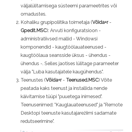
väljalülitamisega süsteemi parameetrites või
omadustes.
Kohaliku grupipoliitika toimetaja (
Võida+r
-
Gpedit.MSC
): Arvuti konfiguratsioon -
administratiivsed mallid - Windowsi
komponendid - kaugtöölauateenused -
kaugtöölaua seansside üksus - ühendus -
ühendus -. Selles jaotises lülitage parameeter
välja "Luba kasutajatele kaugühendus".
Teenustes (
Võida+r
-
Teenused.MSC
) Võite
peatada kaks teenust ja installida nende
käivitamise tüüpi "puuetega inimesed".
Teenusenimed: "Kauglauateenused" ja "Remote
Desktopi teenuste kasutajarežiimi sadamate
redutseerimine".