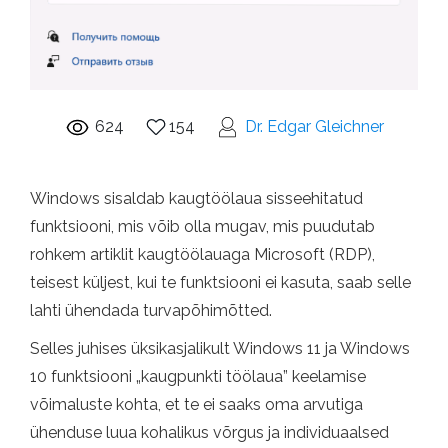
624
154
Dr. Edgar Gleichner
Windows sisaldab kaugtöölaua sisseehitatud
funktsiooni, mis võib olla mugav, mis puudutab
rohkem artiklit kaugtöölauaga Microsoft (RDP),
teisest küljest, kui te funktsiooni ei kasuta, saab selle
lahti ühendada turvapõhimõtted.
Selles juhises üksikasjalikult Windows 11 ja Windows
10 funktsiooni „kaugpunkti töölaua” keelamise
võimaluste kohta, et te ei saaks oma arvutiga
ühenduse luua kohalikus võrgus ja individuaalsed