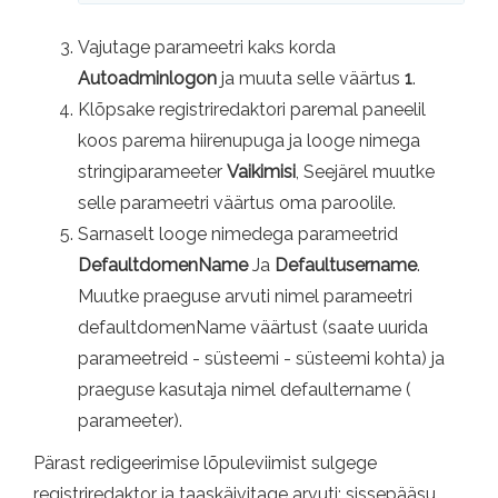
Vajutage parameetri kaks korda
Autoadminlogon
ja muuta selle väärtus
1
.
Klõpsake registriredaktori paremal paneelil
koos parema hiirenupuga ja looge nimega
stringiparameeter
Vaikimisi
, Seejärel muutke
selle parameetri väärtus oma paroolile.
Sarnaselt looge nimedega parameetrid
DefaultdomenName
Ja
Defaultusername
.
Muutke praeguse arvuti nimel parameetri
defaultdomenName väärtust (saate uurida
parameetreid - süsteemi - süsteemi kohta) ja
praeguse kasutaja nimel defaultername (
parameeter).
Pärast redigeerimise lõpuleviimist sulgege
registriredaktor ja taaskäivitage arvuti: sissepääsu