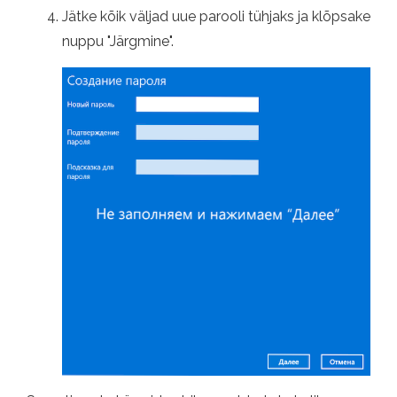
Jätke kõik väljad uue parooli tühjaks ja klõpsake
nuppu "Järgmine".