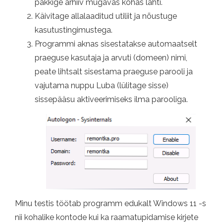
pakkige arhiiv mugavas kohas lahti.
Käivitage allalaaditud utiliit ja nõustuge
kasutustingimustega.
Programmi aknas sisestatakse automaatselt
praeguse kasutaja ja arvuti (domeen) nimi,
peate lihtsalt sisestama praeguse parooli ja
vajutama nuppu Luba (lülitage sisse)
sissepääsu aktiveerimiseks ilma parooliga.
Minu testis töötab programm edukalt Windows 11 -s
nii kohalike kontode kui ka raamatupidamise kirjete