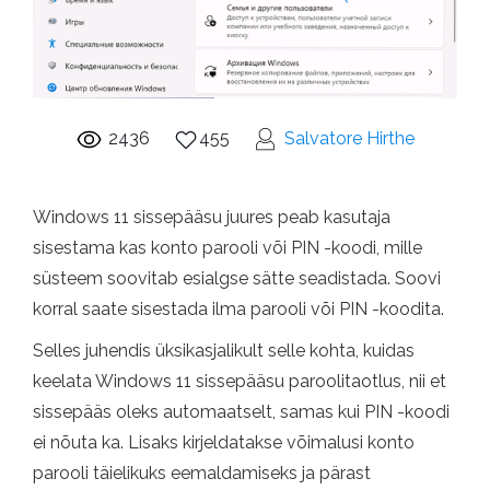
2436
455
Salvatore Hirthe
Windows 11 sissepääsu juures peab kasutaja
sisestama kas konto parooli või PIN -koodi, mille
süsteem soovitab esialgse sätte seadistada. Soovi
korral saate sisestada ilma parooli või PIN -koodita.
Selles juhendis üksikasjalikult selle kohta, kuidas
keelata Windows 11 sissepääsu paroolitaotlus, nii et
sissepääs oleks automaatselt, samas kui PIN -koodi
ei nõuta ka. Lisaks kirjeldatakse võimalusi konto
parooli täielikuks eemaldamiseks ja pärast