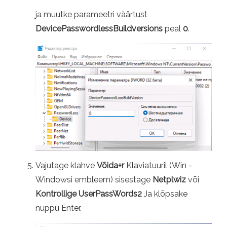
ja muutke parameetri väärtust
DevicePasswordlessBuildversions
peal
0
.
Vajutage klahve
Võida+r
Klaviatuuril (Win -
Windowsi embleem) sisestage
Netplwiz
või
Kontrollige UserPassWords2
Ja klõpsake
nuppu Enter.