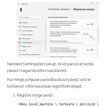
Nendest toimingutest piisab, nii et parool ei taotle
pärast magamisrežiimi kasutamist.
Kui mingil põhjusel paroolitaotluse pärast und ei
töötanud, võite kasutada registritoimetajat:
Registris looge jaotis
Hkey_local_machine \ tarkvara \ poliisid \ Mi