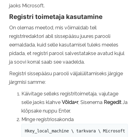
jaoks Microsoft.
Registri toimetaja kasutamine
On olemas meetod, mis võimaldab teil
registriredaktori abil sissepääsu juures parooli
eemaldada, kuid selle kasutamisel tuleks meeles
pidada, et registri parool salvestatakse avatud kujul
ja soovi korral saab see vaadelda.
Registri sissepääsu parooli väljalülitamiseks järgige
järgmisi samme:
Käivitage selleks registritoimetaja, vajutage
selle jaoks klahve
Võida+r
, Sisenema
Regedit
Ja
klõpsake nuppu Enter.
Minge registriosakonda
Hkey_local_machine \ tarkvara \ Microsoft \ W