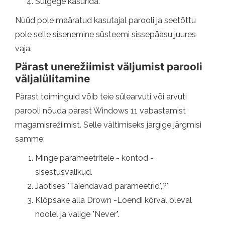
Sulgege käsurida.
Nüüd pole määratud kasutajal parooli ja seetõttu
pole selle sisenemine süsteemi sissepääsu juures
vaja.
Pärast unerežiimist väljumist parooli
väljalülitamine
Pärast toiminguid võib teie sülearvuti või arvuti
parooli nõuda pärast Windows 11 vabastamist
magamisrežiimist. Selle vältimiseks järgige järgmisi
samme:
Minge parameetritele - kontod -
sisestusvalikud.
Jaotises "Täiendavad parameetrid",?"
Klõpsake alla Drown -Loendi kõrval oleval
noolel ja valige "Never".