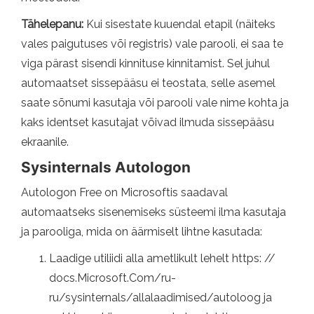
Tähelepanu:
Kui sisestate kuuendal etapil (näiteks
vales paigutuses või registris) vale parooli, ei saa te
viga pärast sisendi kinnituse kinnitamist. Sel juhul
automaatset sissepääsu ei teostata, selle asemel
saate sõnumi kasutaja või parooli vale nime kohta ja
kaks identset kasutajat võivad ilmuda sissepääsu
ekraanile.
Sysinternals Autologon
Autologon Free on Microsoftis saadaval
automaatseks sisenemiseks süsteemi ilma kasutaja
ja parooliga, mida on äärmiselt lihtne kasutada:
Laadige utiliidi alla ametlikult lehelt https: //
docs.Microsoft.Com/ru-
ru/sysinternals/allalaadimised/autoloog ja