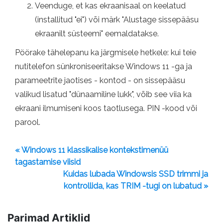
Veenduge, et kas ekraanisaal on keelatud
(installitud "ei") või märk "Alustage sissepääsu
ekraanilt süsteemi" eemaldatakse.
Pöörake tähelepanu ka järgmisele hetkele: kui teie
nutitelefon sünkroniseeritakse Windows 11 -ga ja
parameetrite jaotises - kontod - on sissepääsu
valikud lisatud "dünaamiline lukk", võib see viia ka
ekraani ilmumiseni koos taotlusega. PIN -kood või
parool.
« Windows 11 klassikalise kontekstimenüü
tagastamise viisid
Kuidas lubada Windowsis SSD trimmi ja
kontrollida, kas TRIM -tugi on lubatud »
Parimad Artiklid