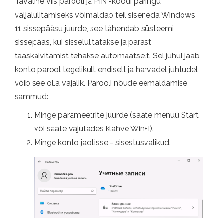
Tavaline viis parooli ja PIN -koodi päringu
väljalülitamiseks võimaldab teil siseneda Windows
11 sissepääsu juurde, see tähendab süsteemi
sissepääs, kui sisselülitatakse ja pärast
taaskäivitamist tehakse automaatselt. Sel juhul jääb
konto parool tegelikult endiselt ja harvadel juhtudel
võib see olla vajalik. Parooli nõude eemaldamise
sammud:
Minge parameetrite juurde (saate menüü Start
või saate vajutades klahve Win+I).
Minge konto jaotisse - sisestusvalikud.