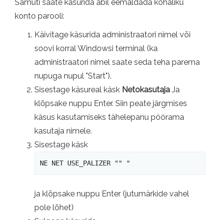
Samuti saate käsurida abil eemaldada kohaliku
konto parooli:
Käivitage käsurida administraatori nimel või
soovi korral Windowsi terminal (ka
administraatori nimel saate seda teha parema
nupuga nupul "Start").
Sisestage käsureal käsk
Netokasutaja
Ja
klõpsake nuppu Enter. Siin peate järgmises
käsus kasutamiseks tähelepanu pöörama
kasutaja nimele.
Sisestage käsk
NE NET USE_PALIZER "" "
ja klõpsake nuppu Enter (jutumärkide vahel
pole lõhet)