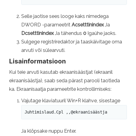
Selle jaotise sees looge kaks nimedega
DWORD -parameetrit
Acsetttinindex
Ja
Dcsetttinindex
Ja tähendus
0
Igaühe jaoks.
Sulgege registriredaktor ja taaskäivitage oma
arvuti või sülearvuti.
Lisainformatsioon
Kui teie arvuti kasutab ekraanisäästjat (ekraanil
ekraanisäästja), saab seda pärast parooli taotleda
ka. Ekraanisaatja parameetrite kontrollimiseks:
Vajutage klaviatuuril Win+R klahve, sisestage
Juhtimislaud.Cpl ,,@ekraanisäästja
Ja klõpsake nuppu Enter.