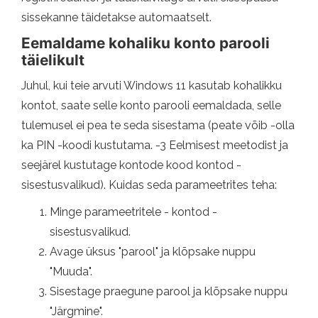
sissekanne täidetakse automaatselt.
Eemaldame kohaliku konto parooli
täielikult
Juhul, kui teie arvuti Windows 11 kasutab kohalikku
kontot, saate selle konto parooli eemaldada, selle
tulemusel ei pea te seda sisestama (peate võib -olla
ka PIN -koodi kustutama. -3 Eelmisest meetodist ja
seejärel kustutage kontode kood kontod -
sisestusvalikud). Kuidas seda parameetrites teha:
Minge parameetritele - kontod -
sisestusvalikud.
Avage üksus "parool" ja klõpsake nuppu
"Muuda".
Sisestage praegune parool ja klõpsake nuppu
"Järgmine".