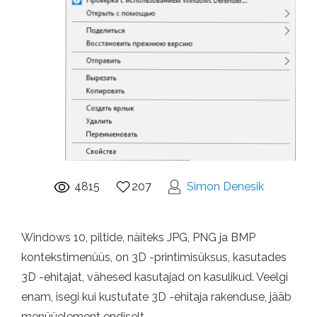
4815
207
Simon Denesik
Windows 10, piltide, näiteks JPG, PNG ja BMP
kontekstimenüüs, on 3D -printimisüksus, kasutades
3D -ehitajat, vähesed kasutajad on kasulikud. Veelgi
enam, isegi kui kustutate 3D -ehitaja rakenduse, jääb
menüüelement endiselt.