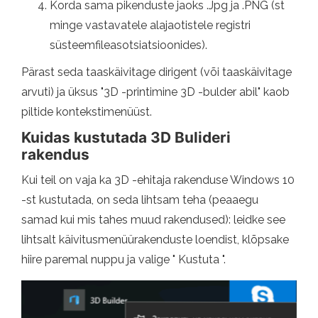
Korda sama pikenduste jaoks .Jpg ja .PNG (st
minge vastavatele alajaotistele registri
süsteemfileasotsiatsioonides).
Pärast seda taaskäivitage dirigent (või taaskäivitage
arvuti) ja üksus "3D -printimine 3D -bulder abil" kaob
piltide kontekstimenüüst.
Kuidas kustutada 3D Bulideri
rakendus
Kui teil on vaja ka 3D -ehitaja rakenduse Windows 10
-st kustutada, on seda lihtsam teha (peaaegu
samad kui mis tahes muud rakendused): leidke see
lihtsalt käivitusmenüürakenduste loendist, klõpsake
hiire paremal nuppu ja valige " Kustuta ".