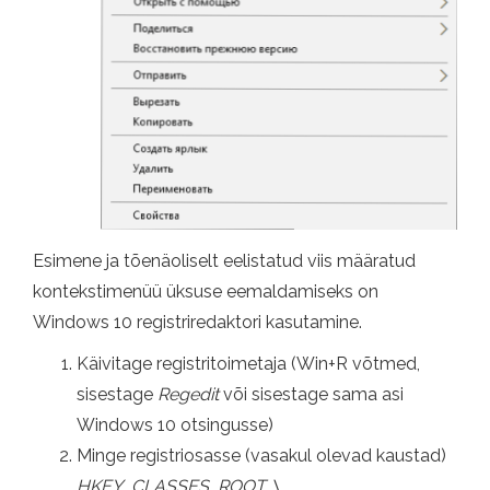
Esimene ja tõenäoliselt eelistatud viis määratud
kontekstimenüü üksuse eemaldamiseks on
Windows 10 registriredaktori kasutamine.
Käivitage registritoimetaja (Win+R võtmed,
sisestage
Regedit
või sisestage sama asi
Windows 10 otsingusse)
Minge registriosasse (vasakul olevad kaustad)
HKEY_CLASSES_ROOT \