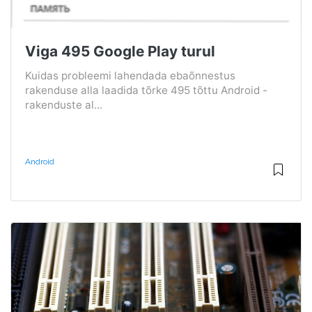
Viga 495 Google Play turul
Kuidas probleemi lahendada ebaõnnestus
rakenduse alla laadida tõrke 495 tõttu Android -
rakenduste al...
Android