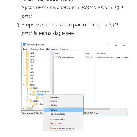
SystemFileAsSociations \ .BMP \ Shell \ T3D
print
Klõpsake jaotises Hiire paremal nuppu
T3D
print
Ja eemaldage see.