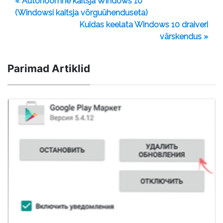
« Autonoomne kaitsja Windows 10
(Windowsi kaitsja võrguühenduseta)
Kuidas keelata Windows 10 draiveri
värskendus »
Parimad Artiklid