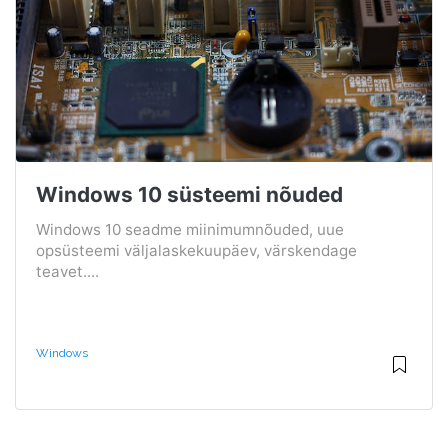
Windows 10 süsteemi nõuded
Windows 10 seadme miinimumnõuded, uue
opsüsteemi väljalaskekuupäev, värskendage
teavet....
Windows