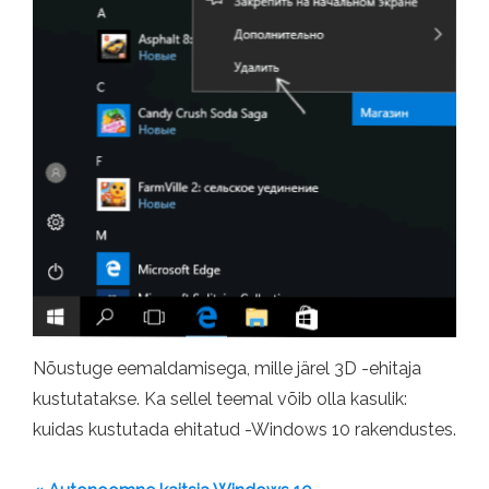
Nõustuge eemaldamisega, mille järel 3D -ehitaja
kustutatakse. Ka sellel teemal võib olla kasulik:
kuidas kustutada ehitatud -Windows 10 rakendustes.